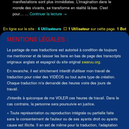
manifestations sont plus immédiates. L'imagination dans le
monde des vivants, se transforme en réalité là-bas. C'est
pour…
…
Continuer la lecture
→
En ligne sur le site :
4 Utilisateurs
💥
1 Utilisateur
sur cette page.
1 Bot
MENTIONS LÉGALES :
Le partage de mes traductions est autorisé à condition de toujours
me mentionner et de laisser les liens en bas de page des transcripts
originaux anglais et espagnol du site original
swaruu.org
.
En revanche, il est strictement interdit d'utiliser mon travail de
traduction pour créer des VIDÉOS ou tout autre type de création.
Chaque traduction m'a demandé des heures voire des jours de
travail.
J'interdis à quiconque de me VOLER ces heures de travail. Dans le
cas contraire, la personne sera poursuivie en justice.
« Toute représentation ou reproduction intégrale ou partielle faite
sans le consentement de l'auteur ou de ses ayants droit ou ayants
cause est illicite. Il en est de même pour la traduction, l'adaptation