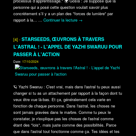
processus d’apprentissage."
🌍
Gosia : Je suppose que la
personne qui a posé cette question voulait savoir plus
concrètement s’il y a un plan des "forces de lumière" par
rapport à la…
…
Continuer la lecture
→
STARSEEDS, ŒUVRONS À TRAVERS
[4] -
L'ASTRAL ! - L'APPEL DE YAZHI SWARUU POUR
PASSER À L'ACTION
Date:
17/10/2024
🪐
Yazhi Swaruu : C'est vrai, mais dans l'astral tu peux aussi
changer si tu as un attachement par rapport à la façon dont tu
veux être vue là-bas. Et ça, généralement cela varie en
fonction de chaque personne. Dans l'astral, les choses ne
sont jamais gravées dans le marbre. Comme tu peux le
constater, je n'explique pas les choses de l'astral comme
étant des "lois", mais juste comme des possibilités. Parce
que dans l'astral tout fonctionne comme ça. Tes idées et tes