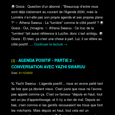
🌍
Gosia : Question d’un abonné : "Beaucoup d’entre nous
sont déjà clairement au courant de l’Agenda 2030, mais la
Lumière n’a-t-elle pas son propre agenda et ses propres plans
?"
✨
Athena Swaruu : La "lumière" comme le côté positif ?
🌍
Gosia : Oui, j'imagine.
✨
Athena Swaruu : Ce truc de la
"lumière" fait aussi référence à Lucifer, donc c’est ambigu.
🌍
Gosia : Et bien, ça c'est une chose à part. Lui, il se réfère au
côté positif.
…
Continuer la lecture
→
AGENDA POSITIF - PARTIE 2 -
[3] -
CONVERSATION AVEC YAZHI SWARUU
Date:
31/12/2023
🪐
Yazhi Swaruu : L'agenda positif... nous en avons parlé tant
de fois que ça devient vieux. C'est juste que nous ne l’avons
pas appelé comme ça. C’est ce fameux "depuis en haut, tout
est un jeu d’apprentissage, et il n'y a rien de mal. Depuis en
bas, c'est comme si les gentils recousaient les trous que font
les méchants. Mais depuis en haut, tout cela est un