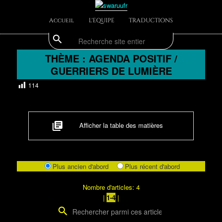
Aller
Divulgations Swaruurienne et Taygetienne
au
Menu
Accueil
L'EQUIPE
TRADUCTIONS
contenu
principal
principal
search
Recherche
swaruufr
THÈME : AGENDA POSITIF /
GUERRIERS DE LUMIÈRE
114
library_books
Afficher la table des matières
Plus ancien d'abord
Plus récent d'abord
Nombre d'articles: 4
|
1-4
|
search