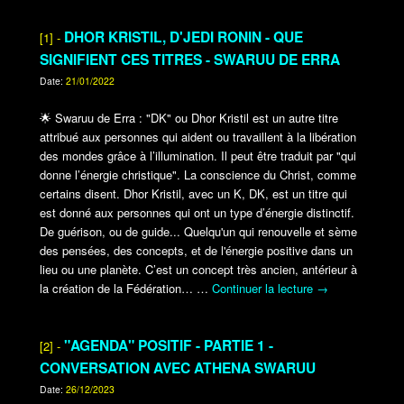
DHOR KRISTIL, D'JEDI RONIN - QUE
[1] -
SIGNIFIENT CES TITRES - SWARUU DE ERRA
Date:
21/01/2022
🌟
Swaruu de Erra : "DK" ou Dhor Kristil est un autre titre
attribué aux personnes qui aident ou travaillent à la libération
des mondes grâce à l’illumination. Il peut être traduit par "qui
donne l’énergie christique". La conscience du Christ, comme
certains disent. Dhor Kristil, avec un K, DK, est un titre qui
est donné aux personnes qui ont un type d’énergie distinctif.
De guérison, ou de guide... Quelqu'un qui renouvelle et sème
des pensées, des concepts, et de l'énergie positive dans un
lieu ou une planète. C’est un concept très ancien, antérieur à
la création de la Fédération…
…
Continuer la lecture
→
"AGENDA" POSITIF - PARTIE 1 -
[2] -
CONVERSATION AVEC ATHENA SWARUU
Date:
26/12/2023