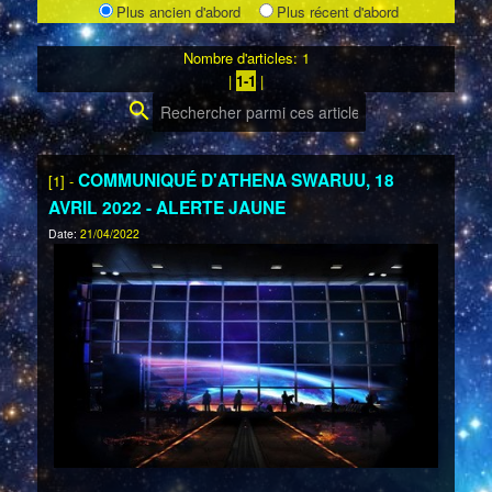
Plus ancien d'abord
Plus récent d'abord
Nombre d'articles: 1
|
1-1
|
search
COMMUNIQUÉ D'ATHENA SWARUU, 18
[1] -
AVRIL 2022 - ALERTE JAUNE
Date:
21/04/2022