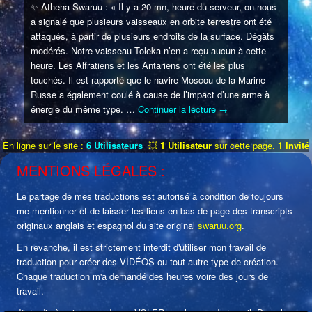
✨
Athena Swaruu : « Il y a 20 mn, heure du serveur, on nous
a signalé que plusieurs vaisseaux en orbite terrestre ont été
attaqués, à partir de plusieurs endroits de la surface. Dégâts
modérés. Notre vaisseau Toleka n’en a reçu aucun à cette
heure. Les Alfratiens et les Antariens ont été les plus
touchés. Il est rapporté que le navire Moscou de la Marine
Russe a également coulé à cause de l’impact d’une arme à
énergie du même type.
…
Continuer la lecture
→
En ligne sur le site :
6 Utilisateurs
💥
1 Utilisateur
sur cette page.
1 Invité
MENTIONS LÉGALES :
Le partage de mes traductions est autorisé à condition de toujours
me mentionner et de laisser les liens en bas de page des transcripts
originaux anglais et espagnol du site original
swaruu.org
.
En revanche, il est strictement interdit d'utiliser mon travail de
traduction pour créer des VIDÉOS ou tout autre type de création.
Chaque traduction m'a demandé des heures voire des jours de
travail.