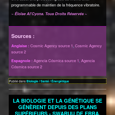
programmable de maintien de la fréquence vibratoire.
~ Éloïse Al'Cyona. Tous Droits Réservés ~
Sources :
Anglaise :
Cosmic Agency source 1
,
Cosmic Agency
source 2
Espagnole :
Agencia Cósmica source 1
,
Agencia
Cósmica source 2
Publié dans
Biologie / Santé / Énergétique
LA BIOLOGIE ET LA GÉNÉTIQUE SE
GÉNÈRENT DEPUIS DES PLANS
SUPÉRIEURS - SWARUU DE ERRA,