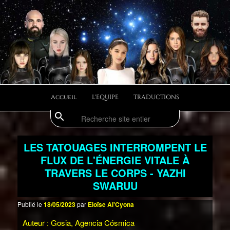
Aller
Aller
Divulgations Swaruurienne et Taygetienne
au
au
contenu
contenu
principal
secondaire
swaruufr
Menu
Accueil
L'EQUIPE
TRADUCTIONS
principal
search
Recherche
LES TATOUAGES INTERROMPENT LE
FLUX DE L'ÉNERGIE VITALE À
TRAVERS LE CORPS - YAZHI
SWARUU
Publié le
18/05/2023
par
Eloïse Al'Cyona
Auteur : Gosia, Agencia Cósmica