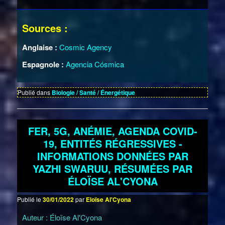
Sources :
Anglaise :
Cosmic Agency
Espagnole :
Agencia Cósmica
Publié dans
Biologie / Santé / Énergétique
FER, 5G, ANÉMIE, AGENDA COVID-
19, ENTITÉS RÉGRESSIVES -
INFORMATIONS DONNÉES PAR
YAZHI SWARUU, RÉSUMÉES PAR
ÉLOÏSE AL'CYONA
Publié le
30/01/2022
par
Eloïse Al'Cyona
Auteur : Éloïse Al'Cyona