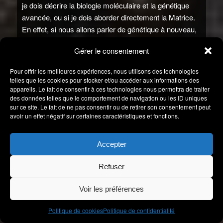
je dois décrire la biologie moléculaire et la génétique
avancée, ou si je dois aborder directement la Matrice.
En effet, si nous allons parler de génétique à nouveau,
je dois rédiger un article court, car ce sont des
Gérer le consentement
concepts à manier avec précaution. Parce qu'ils
bouleversent la science génétique terrestre.
Pour offrir les meilleures expériences, nous utilisons des technologies
telles que les cookies pour stocker et/ou accéder aux informations des
Robert :
Les deux sujets sont super intéressants
appareils. Le fait de consentir à ces technologies nous permettra de traiter
Swaruu. S'il te plaît, commence par ce que tu veux.
des données telles que le comportement de navigation ou les ID uniques
sur ce site. Le fait de ne pas consentir ou de retirer son consentement peut
Swaruu de Erra :
Le premier problème auquel je
avoir un effet négatif sur certaines caractéristiques et fonctions.
dois me confronter est que je dois clarifier que oui, on
peut créer un nouvel être vivant, ou modifier la
Accepter
génétique d'un être déjà existant avec un tube à essai
et un microscope, c'est-à-dire, physiquement. Mais,
Refuser
mais... cela engendre toujours de sérieux problèmes
pour cette espèce ou la variante de cette espèce : elle
Voir les préférences
a une vie courte, elle développe des cancers rares et
d'autres maladies auto-immunes, elle ne parvient pas à
Politique de cookies
Politique de confidentialité
se reproduire...