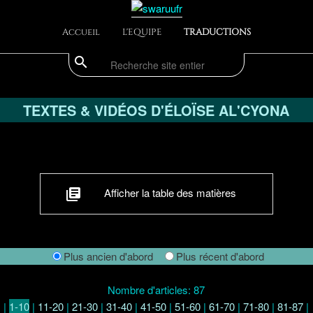
Accueil
L'EQUIPE
TRADUCTIONS
search
Recherche
TEXTES & VIDÉOS D'ÉLOÏSE AL'CYONA
Afficher la table des matières
library_books
Plus ancien d'abord
Plus récent d'abord
Nombre d'articles: 87
|
1-10
|
11-20
|
21-30
|
31-40
|
41-50
|
51-60
|
61-70
|
71-80
|
81-87
|