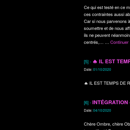
Ce qui est testé en ce m
ces contraintes aussi abs
Car si nous parvenons à 
soumettre et de nous affa
ils ne peuvent néanmoins
centrés,…
…
Continuer 
🔥
IL EST TEM
[5] -
Date:
01/10/2020
🔥
IL EST TEMPS DE
INTÉGRATION 
[6] -
Date:
04/10/2020
Chère Ombre, chère Obscu