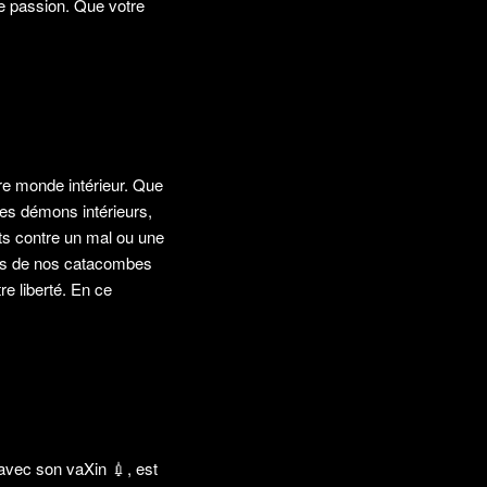
ce passion. Que votre
otre monde intérieur. Que
res démons intérieurs,
ats contre un mal ou une
eurs de nos catacombes
e liberté. En ce
é avec son vaXin
💉
, est