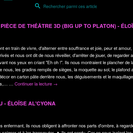
search
 PIÈCE DE THÉÂTRE 3D (BIG UP TO PLATON) - ÉLO
nt en train de vivre, d'alterner entre souffrance et joie, peur et amou
ivés et nous ont dit de nous réveiller, d'arrêter de jouer, de regarder
vant nos yeux en criant "Eh oh !". Ils nous montraient le plancher de
 nous, les gradins remplis de sièges, la moquette au sol, le plafond au
 décor en carton pâte derrière nous, les déguisements et le maquillag
xes,…
…
Continuer la lecture
→
U - ÉLOÏSE AL'CYONA
us enfermant, ils nous obligent à affronter nos parts d'ombre, à rega
s soigner et à les transmuter.
🔥
Ils ont perdu. Car en nous isolant les