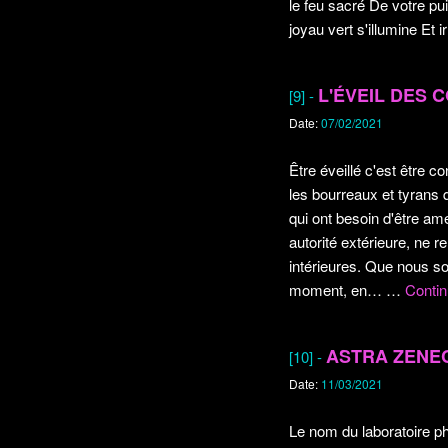
le feu sacré De votre pu
joyau vert s'illumine Et 
L'ÉVEIL DES 
[9] -
Date:
07/02/2021
Être éveillé c'est être c
les bourreaux et tyrans 
qui ont besoin d'être am
autorité extérieure, ne 
intérieures. Que nous so
moment, en…
…
Contin
ASTRA ZENEC
[10] -
Date:
11/03/2021
Le nom du laboratoire p