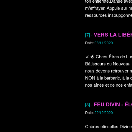
ton entièreté.Danse avec
m'effrayer. Appuie sur m
ressources insoupçonn
VERS LA LIBÉ
[7] -
Date:
08/11/2020
⚔️
🌟
Chers Êtres de Lumi
Bâtisseurs du Nouveau M
nous devons retrouver n
NON à la barbarie, à la 
nos aînés et de nos en
FEU DIVIN - É
[8] -
Date:
22/12/2020
Chères étincelles Divine