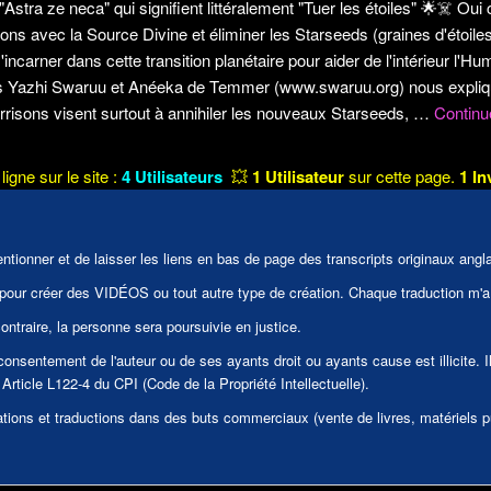
"Astra ze neca" qui signifient littéralement "Tuer les étoiles"
🌟
☠️
Oui c
ons avec la Source Divine et éliminer les Starseeds (graines d'étoil
incarner dans cette transition planétaire pour aider de l'intérieur l'Hum
es Yazhi Swaruu et Anéeka de Temmer (www.swaruu.org) nous expliq
risons visent surtout à annihiler les nouveaux Starseeds,
…
Continu
ligne sur le site :
4 Utilisateurs
💥
1 Utilisateur
sur cette page.
1 In
tionner et de laisser les liens en bas de page des transcripts originaux angla
tion pour créer des VIDÉOS ou tout autre type de création. Chaque traduction m'
ntraire, la personne sera poursuivie en justice.
 consentement de l'auteur ou de ses ayants droit ou ayants cause est illicite. I
Article L122-4 du CPI (Code de la Propriété Intellectuelle).
tions et traductions dans des buts commerciaux (vente de livres, matériels pub