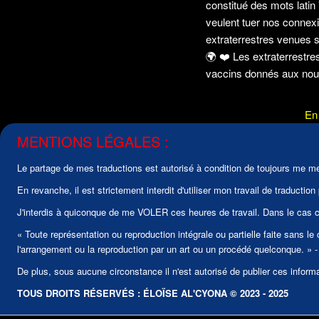
constitué des mots latin 
veulent tuer nos connexi
extraterrestres venues s'
🌍
❤️
Les extraterrestr
vaccins donnés aux nour
En 
MENTIONS LÉGALES :
Le partage de mes traductions est autorisé à condition de toujours me men
En revanche, il est strictement interdit d'utiliser mon travail de traduc
J'interdis à quiconque de me VOLER ces heures de travail. Dans le cas co
« Toute représentation ou reproduction intégrale ou partielle faite sans le
l'arrangement ou la reproduction par un art ou un procédé quelconque. » - 
De plus, sous aucune circonstance il n'est autorisé de publier ces informa
TOUS DROITS RÉSERVÉS : ÉLOÏSE AL'CYONA © 2023 - 2025