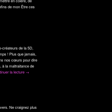
mettre en colère, de
onfins de mon Être ces
o-créateurs de la 5D,
mps ! Plus que jamais,
ns nos cœurs pour dire
, à la maltraitance de
inuer la lecture
→
ivers. Ne craignez plus