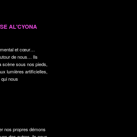
ÏSE AL'CYONA
r, mental et cœur…
 autour de nous… Ils
 la scène sous nos pieds,
x lumières artificielles,
e qui nous
rder nos propres démons
 uns des autres, ils nous