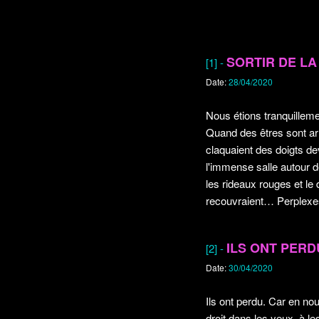
SORTIR DE LA
[1] -
Date:
28/04/2020
Nous étions tranquilleme
Quand des êtres sont arr
claquaient des doigts de
l'immense salle autour de
les rideaux rouges et le
recouvraient… Perple
ILS ONT PERD
[2] -
Date:
30/04/2020
Ils ont perdu. Car en no
droit dans les yeux, à le