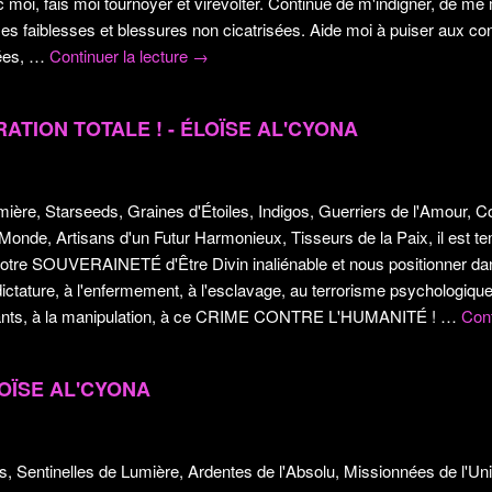
 moi, fais moi tournoyer et virevolter. Continue de m'indigner, de me 
es faiblesses et blessures non cicatrisées. Aide moi à puiser aux c
ées,
…
Continuer la lecture
→
RATION TOTALE ! - ÉLOÏSE AL'CYONA
ère, Starseeds, Graines d'Étoiles, Indigos, Guerriers de l'Amour, C
onde, Artisans d'un Futur Harmonieux, Tisseurs de la Paix, il est te
otre SOUVERAINETÉ d'Être Divin inaliénable et nous positionner da
dictature, à l'enfermement, à l'esclavage, au terrorisme psychologique
fants, à la manipulation, à ce CRIME CONTRE L'HUMANITÉ !
…
Cont
LOÏSE AL'CYONA
s, Sentinelles de Lumière, Ardentes de l'Absolu, Missionnées de l'Un