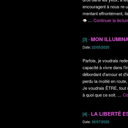
encouragent à nous re-u
mentant effrontément, il
👁️
…
Continuer la lectu
MON ILLUMINA
[3] -
Date:
22/05/2020
Parfois, je voudrais rede
capacité à vivre dans l'i
débordant d'amour et d'im
perdu la moitié en route,
Je voudrais ÊTRE, tout 
à quoi que ce soit.
…
Co
LA LIBERTÉ E
[4] -
Date:
30/07/2020