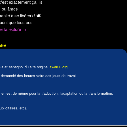
'est exactement ça, ils
es ou âmes
anité à se libérer) !
🕊️
uent que tous ces
er la lecture
→
vité
is et espagnol du site original
swaruu.org
.
a demandé des heures voire des jours de travail.
l en est de même pour la traduction, l'adaptation ou la transformation,
licitaires, etc).