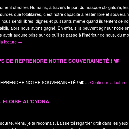
oment chez les Humains, à travers le port du masque obligatoire, les
urdes que totalitaires, c'est notre capacité à rester libre et souverain e
nous sentir libres, dignes et puissants même quand ils tentent de nou
iblir, alors nous avons gagné. En effet, s'ils peuvent agir sur notre 
 avoir aucune prise sur ce qu'il se passe à l'intérieur de nous, du 
la lecture
→
PS DE REPRENDRE NOTRE SOUVERAINETÉ !
🕊️
 REPRENDRE NOTRE SOUVERAINETÉ !
🕊️
…
Continuer la lecture
- ÉLOÏSE AL'CYONA
rité, viens, je te reconnais. Laisse toi regarder droit dans les yeu