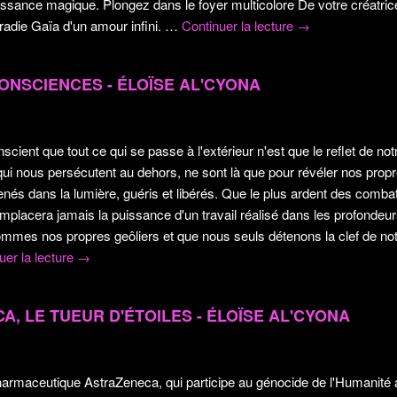
issance magique. Plongez dans le foyer multicolore De votre créatri
irradie Gaïa d'un amour infini.
…
Continuer la lecture
→
CONSCIENCES - ÉLOÏSE AL'CYONA
onscient que tout ce qui se passe à l'extérieur n'est que le reflet de n
qui nous persécutent au dehors, ne sont là que pour révéler nos prop
enés dans la lumière, guéris et libérés. Que le plus ardent des comb
remplacera jamais la puissance d'un travail réalisé dans les profond
mmes nos propres geôliers et que nous seuls détenons la clef de notr
uer la lecture
→
A, LE TUEUR D'ÉTOILES - ÉLOÏSE AL'CYONA
harmaceutique AstraZeneca, qui participe au génocide de l'Humanit