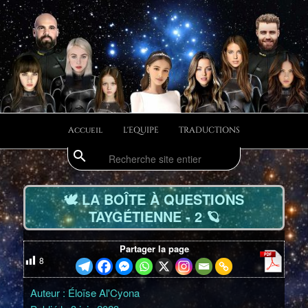
Aller
Divulgations Swaruurienne et Taygetienne
au
contenu
principal
swaruufr
Menu
Accueil
L'EQUIPE
TRADUCTIONS
principal
search
Recherche
Navig
des
🕊️
LA BOÎTE À QUESTIONS
articl
TAYGÉTIENNE - 2
🪐
Partager la page
8
Auteur : Éloïse Al'Cyona