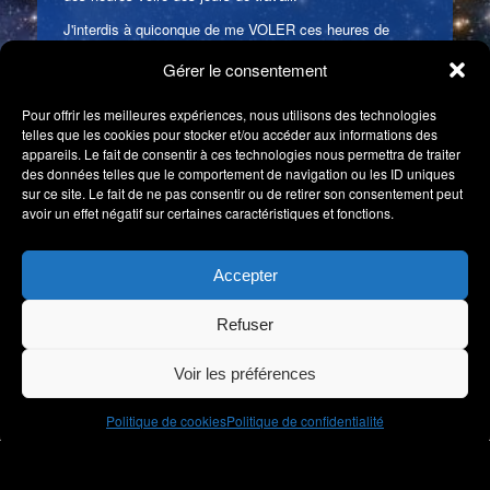
J'interdis à quiconque de me VOLER ces heures de
travail. Dans le cas contraire, la personne sera
Gérer le consentement
poursuivie en justice.
« Toute représentation ou reproduction intégrale ou
Pour offrir les meilleures expériences, nous utilisons des technologies
partielle faite sans le consentement de l'auteur ou de ses
telles que les cookies pour stocker et/ou accéder aux informations des
ayants droit ou ayants cause est illicite. Il en est de
appareils. Le fait de consentir à ces technologies nous permettra de traiter
des données telles que le comportement de navigation ou les ID uniques
même pour la traduction, l'adaptation ou la
sur ce site. Le fait de ne pas consentir ou de retirer son consentement peut
transformation, l'arrangement ou la reproduction par un
avoir un effet négatif sur certaines caractéristiques et fonctions.
art ou un procédé quelconque. » - Article L122-4 du CPI
(Code de la Propriété Intellectuelle).
Accepter
De plus, sous aucune circonstance il n'est autorisé de
publier ces informations et traductions dans des buts
Refuser
commerciaux (vente de livres, matériels publicitaires,
etc).
Voir les préférences
TOUS DROITS RÉSERVÉS : ÉLOÏSE AL'CYONA ©
2023 - 2025
Politique de cookies
Politique de confidentialité
Politique de confidentialité