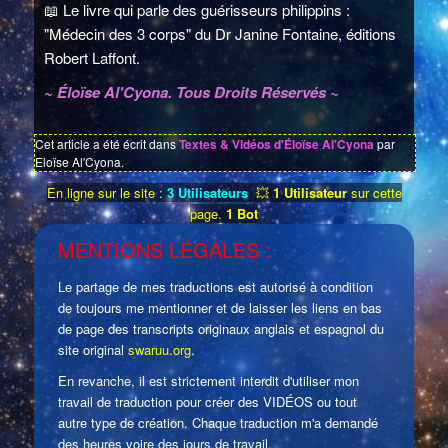
📖
Le livre qui parle des guérisseurs philippins :
"Médecin des 3 corps" du Dr Janine Fontaine, éditions
Robert Laffont.
~ Éloïse Al'Cyona. Tous Droits Réservés ~
Cet article a été écrit dans
Textes & Vidéos d'Éloïse Al'Cyona
par
Eloïse Al'Cyona.
En ligne sur le site :
3 Utilisateurs
💥
1 Utilisateur
sur cette
page.
1 Bot
MENTIONS LÉGALES :
Le partage de mes traductions est autorisé à condition
de toujours me mentionner et de laisser les liens en bas
de page des transcripts originaux anglais et espagnol du
site original
swaruu.org
.
En revanche, il est strictement interdit d'utiliser mon
travail de traduction pour créer des VIDÉOS ou tout
autre type de création. Chaque traduction m'a demandé
des heures voire des jours de travail.