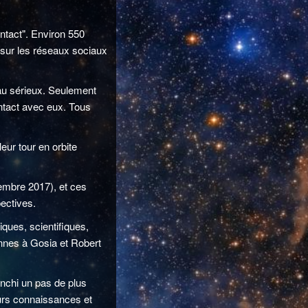
ntact". Environ 550
 sur les réseaux sociaux
 au sérieux. Seulement
ontact avec eux. Tous
eur tour en orbite
cembre 2017), et ces
ectives.
iques, scientifiques,
ennes à Gosia et Robert
anchi un pas de plus
eurs connaissances et