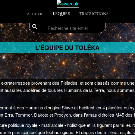
Accueil
L'EQUIPE
TRADUCTIONS
search
Recherche
L'ÉQUIPE DU TOLÉKA
 extraterrestres provenant des Pléiades, et sont classés comme une 
tant aussi les ancêtres de tous les Humains de la Terre, nous somme
lement à des Humains d'origine Slave et habitent les 4 planètes du s
ont Erra, Temmer, Dakote et Procyon, dans l'amas d'étoiles M45 des 
ure politique royale - matriarcale - holistique et ils figurent parmi le
sur le plan spirituel que technologique. Et depuis des millénaires, ils so