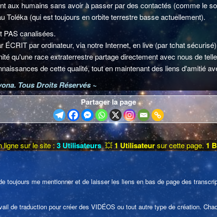
ent aux humains sans avoir à passer par des contactés (comme le so
u Toléka (qui est toujours en orbite terrestre basse actuellement).
t PAS canalisées.
 ÉCRIT par ordinateur, via notre Internet, en live (par tchat sécurisé).
anité qu'une race extraterrestre partage directement avec nous de tell
nnaissances de cette qualité, tout en maintenant des liens d'amitié a
Cyona. Tous Droits Réservés ~
Partager la page
 ligne sur le site :
3 Utilisateurs
💥
1 Utilisateur
sur cette page.
1 B
e toujours me mentionner et de laisser les liens en bas de page des transcript
 travail de traduction pour créer des VIDÉOS ou tout autre type de création. C