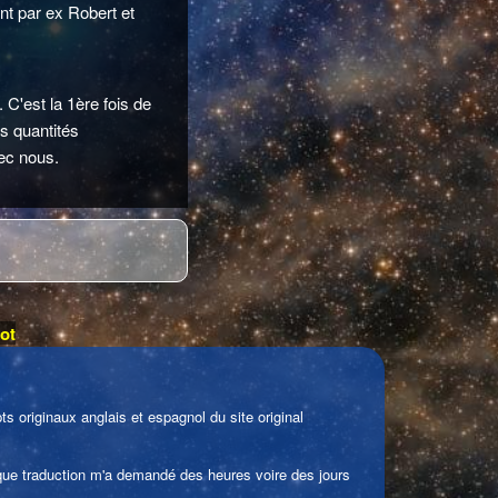
nt par ex Robert et
 C'est la 1ère fois de
es quantités
vec nous.
ot
s originaux anglais et espagnol du site original
haque traduction m'a demandé des heures voire des jours