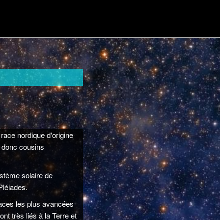
race nordique d'origine
s donc cousins
ystème solaire de
Pléiades.
s races les plus avancées
nt très liés à la Terre et