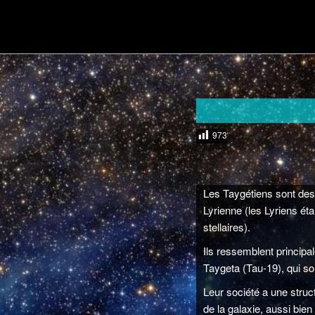
Aller
Divulgations Swaruurienne et Taygetienne
au
Menu
contenu
principal
swaruufr
principal
973
Les Taygétiens sont des
Lyrienne (les Lyriens é
stellaires).
Ils ressemblent principa
Taygeta (Tau-19), qui s
Leur société a une struct
de la galaxie, aussi bien 