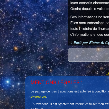
leurs conseils directem
Gosia) depuis le vaissea
Ces informations ne son
Elles sont transmises par
toute l'histoire de l'hum
d'informations et des co
~
Ecrit par Éloïse Al’
En
MENTIONS LÉGALES :
Le partage de mes traductions est autorisé à condition d
swaruu.org
.
En revanche, il est strictement interdit d'utiliser mon
de travail.