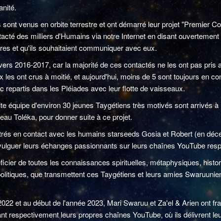
anité.
sont venus en orbite terrestre et ont démarré leur projet "Premier Co
tacté des milliers d'Humains via notre Internet en disant ouvertement
estres et qu'ils souhaitaient communiquer avec eux.
n vers 2016-2017, car la majorité de ces contactés ne les ont pas pris
x les ont crus à moitié, et aujourd'hui, moins de 5 sont toujours en c
 repartis dans les Pléiades avec leur flotte de vaisseaux.
te équipe d'environ 30 jeunes Taygétiens très motivés sont arrivés à l
seau Toléka, pour donner suite à ce projet.
entrés en contact avec les humains starseeds Gosia et Robert (en dé
divulguer leurs échanges passionnants sur leurs chaînes YouTube resp
ficier de toutes les connaissances spirituelles, métaphysiques, histor
politiques, que transmettent ces Taygétiens et leurs amies Swaruuni
e 2022 et au début de l'année 2023, Mari Swaruu et Za'el & Arien ont fr
ant respectivement leurs propres chaînes YouTube, où ils délivrent l