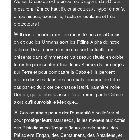
Alphas Draco ou extraterrestres Dragons de 5D, qui
mesurent 12m de haut !!), et affectueux, hyper émotifs,
empathiques, excessifs, hauts en couleurs et très
protecteurs !
🌟
Il existe énormément de races félines en 5D mais
on dit que les Urmahs sont les Félins Alpha de notre
galaxie. Des milliers d'entre eux sont actuellement
présents dans d'immenses vaisseaux situés en orbite
terrestre pour soutenir tous leurs Starseeds immergés
sur Terre et pour combattre la Cabale ! Ils perdent
même des vies dans ces combats, comme ce fut le
cas par ex du pilote de chasse Istshi, panthère noire
Urmah, qui fut abattu assez récemment par la Cabale
alors qu'il survolait le Mexique...
🌟
Ces combats pour aider l'humanité à se libérer et
pour protéger leurs starseeds, ils les mènent aux côtés
des Pléiadiens de Taygeta (leurs grands amis), des
Pléiadiens Engan, des Centauriens, des Antariens, et