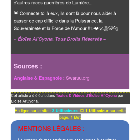
d'autres races guerrières de Lumière...
🌟
Connecte toi à eux, ils sont là pour nous aider à
passer ce cap difficile dans la Puissance, la
Souveraineté et la Force de l'Amour !!
✨
❤️
⚔️
🦁
🐯
🐆
~ Éloïse Al'Cyona. Tous Droits Réservés ~
Sources :
Anglaise & Espagnole :
Swaruu.org
Cet article a été écrit dans
Textes & Vidéos d'Éloïse Al'Cyona
par
Eloïse Al'Cyona.
En ligne sur le site :
3 Utilisateurs
💥
1 Utilisateur
sur cette
page.
1 Bot
MENTIONS LÉGALES :
Le partage de mes traductions est autorisé à condition