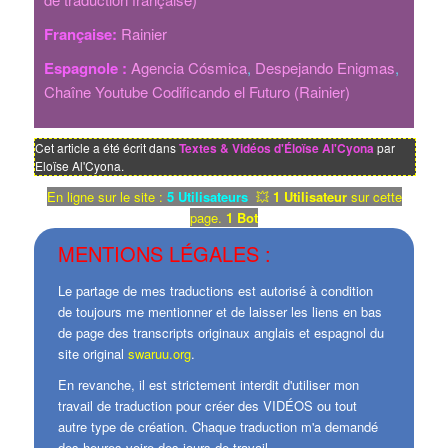
Française:
Rainier
Espagnole :
Agencia Cósmica
,
Despejando Enigmas
,
Chaîne Youtube Codificando el Futuro (Rainier)
Cet article a été écrit dans
Textes & Vidéos d'Éloïse Al'Cyona
par
Eloïse Al'Cyona.
En ligne sur le site :
5 Utilisateurs
💥
1 Utilisateur
sur cette
page.
1 Bot
MENTIONS LÉGALES :
Le partage de mes traductions est autorisé à condition
de toujours me mentionner et de laisser les liens en bas
de page des transcripts originaux anglais et espagnol du
site original
swaruu.org
.
En revanche, il est strictement interdit d'utiliser mon
travail de traduction pour créer des VIDÉOS ou tout
autre type de création. Chaque traduction m'a demandé
des heures voire des jours de travail.