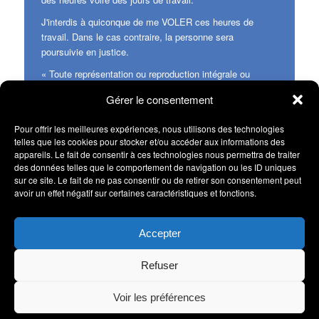
J'interdis à quiconque de me VOLER ces heures de
travail. Dans le cas contraire, la personne sera
poursuivie en justice.
« Toute représentation ou reproduction intégrale ou
partielle faite sans le consentement de l'auteur ou de ses
Gérer le consentement
ayants droit ou ayants cause est illicite. Il en est de
même pour la traduction, l'adaptation ou la
Pour offrir les meilleures expériences, nous utilisons des technologies
transformation, l'arrangement ou la reproduction par un
telles que les cookies pour stocker et/ou accéder aux informations des
art ou un procédé quelconque. » - Article L122-4 du CPI
appareils. Le fait de consentir à ces technologies nous permettra de traiter
(Code de la Propriété Intellectuelle).
des données telles que le comportement de navigation ou les ID uniques
sur ce site. Le fait de ne pas consentir ou de retirer son consentement peut
De plus, sous aucune circonstance il n'est autorisé de
avoir un effet négatif sur certaines caractéristiques et fonctions.
publier ces informations et traductions dans des buts
commerciaux (vente de livres, matériels publicitaires,
etc).
Accepter
TOUS DROITS RÉSERVÉS : ÉLOÏSE AL'CYONA ©
Refuser
2023 - 2025
Voir les préférences
Politique de confidentialité