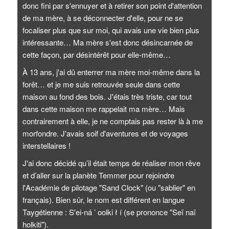
donc fini par s'ennuyer et à retirer son point d'attention
de ma mère, à se déconnecter d'elle, pour ne se
focaliser plus que sur moi, qui avais une vie bien plus
intéressante… Ma mère s'est donc désincarnée de
cette façon, par désintérêt pour elle-même…
À 13 ans, j'ai dû enterrer ma mère moi-même dans la
forêt… et je me suis retrouvée seule dans cette
maison au fond des bois. J'étais très triste, car tout
dans cette maison me rappelait ma mère… Mais
contrairement à elle, je ne comptais pas rester là à me
morfondre. J'avais soif d'aventures et de voyages
interstellaires !
J'ai donc décidé qu’il était temps de réaliser mon rêve
et d’aller sur la planète Temmer pour rejoindre
l'Académie de pilotage "Sand Clock" (ou "sablier" en
français). Bien sûr, le nom est différent en langue
Taygétienne : S'ei-ná ʼ oolki ł í (se prononce "Seï naï
holkiti").