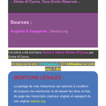
~ Éloïse Al'Cyona. Tous Droits Réservés ~
Sources :
Anglaise & Espagnole :
Swaruu.org
Cet article a été écrit dans
Textes & Vidéos d'Éloïse Al'Cyona
par
Eloïse Al'Cyona.
En ligne sur le site :
2 Utilisateurs
💥
1 Utilisateur
sur cette
page.
1 Bot
MENTIONS LÉGALES :
Le partage de mes traductions est autorisé à condition
de toujours me mentionner et de laisser les liens en bas
de page des transcripts originaux anglais et espagnol du
site original
swaruu.org
.