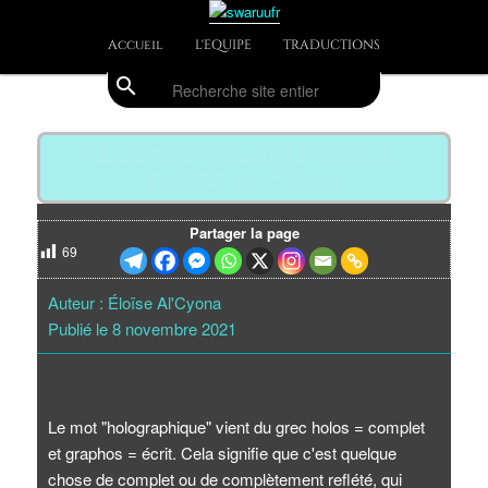
Aller
Divulgations Swaruurienne et Taygetienne
au
Menu
Accueil
L'EQUIPE
TRADUCTIONS
contenu
principal
principal
search
Recherche
swaruufr
Navig
des
LA VISION HOLOGRAPHIQUE -
articl
ÉLOÏSE AL'CYONA
Partager la page
69
Auteur : Éloïse Al'Cyona
Publié le 8 novembre 2021
Le mot "holographique" vient du grec holos = complet
et graphos = écrit. Cela signifie que c'est quelque
chose de complet ou de complètement reflété, qui