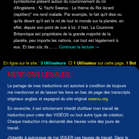
symbolisme présent autour du couronnement du roi
d'Angleterre :
🪐
Yazhi Swaruu : Le thème du Roi lézard
(reptilien)* me rend malade. Par exemple, le fait qu'il dise ou
qu'ils disent qu’il est le roi de tout le monde sur la planète, en
effet, depuis son point de vue à lui, il l'est. La Couronne
Britannique est propriétaire de la grande majorité de la
planète, peu importe les nations, car tout est légalement à
eux. Et bien sûr, ils…
…
Continuer la lecture
→
En ligne sur le site :
3 Utilisateurs
💥
1 Utilisateur
sur cette page.
1 Bot
MENTIONS LÉGALES :
Le partage de mes traductions est autorisé à condition de toujours
me mentionner et de laisser les liens en bas de page des transcripts
originaux anglais et espagnol du site original
swaruu.org
.
En revanche, il est strictement interdit d'utiliser mon travail de
traduction pour créer des VIDÉOS ou tout autre type de création.
Chaque traduction m'a demandé des heures voire des jours de
travail.
J'interdis à quiconque de me VOLER ces heures de travail. Dans le