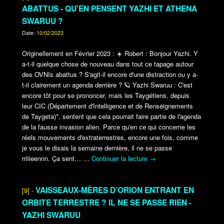
ABATTUS - QU'EN PENSENT YAZHI ET ATHENA
SWARUU ?
Date:
10/02/2023
Originellement en Février 2023 :
☀️
Robert : Bonjour Yazhi. Y
a-t-il quelque chose de nouveau dans tout ce tapage autour
des OVNIs abattus ? S'agit-il encore d'une distraction ou y a-
t-il clairement un agenda derrière ?
🪐
Yazhi Swaruu : C'est
encore tôt pour se prononcer, mais les Taygétiens, depuis
leur CIC (Département d'Intelligence et de Renseignements
de Taygeta)*, sentent que cela pourrait faire partie de l'agenda
de la fausse invasion alien. Parce qu'en ce qui concerne les
réels mouvements d'extraterrestres, encore une fois, comme
je vous le disais la semaine dernière, il ne se passe
rriiieennn. Ça sent…
…
Continuer la lecture
→
VAISSEAUX-MÈRES D’ORION ENTRANT EN
[9] -
ORBITE TERRESTRE ? IL NE SE PASSE RIEN -
YAZHI SWARUU