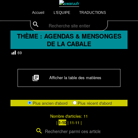
Aller
Divulgations Swaruurienne et Taygetienne
au
Menu
Accueil
L'EQUIPE
TRADUCTIONS
contenu
principal
principal
search
Recherche
swaruufr
THÈME : AGENDAS & MENSONGES
DE LA CABALE
69
library_books
Afficher la table des matières
Plus ancien d'abord
Plus récent d'abord
Nombre d'articles: 11
|
1-10
|
11-11
|
search