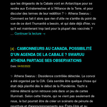
que les dirigeants de la Cabale vont en Antarctique pour se
rendre aux Extraterrestres et à l’Alliance de la Terre, et pour
discuter des termes de leur reddition ?
✨
Athena Swaruu :
Comment se fait-il alors que rien d’utile ne s'arrête du point de
vue de ce dont l’humanité a besoin, et qui date déjà d'hier, vu
qu’il est maintenant trop tard pour la plupart des vaccinés ?
…
Continuer la lecture
→
CAMIONNEURS AU CANADA. POSSIBILITÉ
[4] -
D'UN AGENDA DE LA CABALE ? SWARUU
ATHENA PARTAGE SES OBSERVATIONS
Date:
04/02/2022
✨
Athena Swaruu : Dissidence contrôlée détectée. Le convoi
a été organisé par la CIA. Cela semble être quelque chose qui
était déjà planifié dès le début de la Plandémie. Yazhi a
même détecté qu'on retrouve cela dans un jeu de cartes
Illuminati. Selon cette théorie, qui ne vient pas seulement de
nous, le but pourrait être de créer un scénario de pénurie de
nourriture et d'approvisionnements aux États-Unis et au