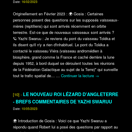
Date:
16/02/2023
Originellement en Février 2023 :
🌍
Gosia : Certaines
personnes posent des questions sur les supposés vaisseaux-
mères (reptiliens) qui sont arrivés récemment en orbite
terrestre. Est-ce que de nouveaux vaisseaux sont arrivés ?
🪐
Yazhi Swaruu : Je reviens du pont du vaisseau Toléka et
ils disent qu'il n'y a rien d'inhabituel. Le pont du Toléka a
contacté le vaisseau Viéra (vaisseau andromédien à
biosphère, grand comme la France et caché derrière la lune
depuis 1952, à bord duquel se déroulent toutes les réunions
de la Fédération Galactique au sujet de la Terre)* qui surveille
tout le trafic spatial de…
…
Continuer la lecture
→
LE NOUVEAU ROI LÉZARD D'ANGLETERRE
[10] -
- BREFS COMMENTAIRES DE YAZHI SWARUU
Date:
10/05/2023
🌍
Introduction de Gosia : Voici ce que Yazhi Swaruu a
répondu quand Robert lui a posé des questions par rapport au