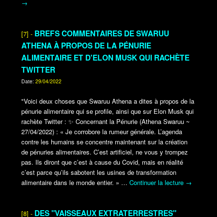
→
BREFS COMMENTAIRES DE SWARUU
[7] -
ATHENA À PROPOS DE LA PÉNURIE
ALIMENTAIRE ET D'ELON MUSK QUI RACHÈTE
TWITTER
Date:
29/04/2022
"Voici deux choses que Swaruu Athena a dites à propos de la
pénurie alimentaire qui se profile, ainsi que sur Elon Musk qui
rachète Twitter :
✨
Concernant la Pénurie (Athena Swaruu ~
27/04/2022) : « Je corrobore la rumeur générale. L’agenda
contre les humains se concentre maintenant sur la création
de pénuries alimentaires. C’est artificiel, ne vous y trompez
pas. Ils diront que c’est à cause du Covid, mais en réalité
c’est parce qu’ils sabotent les usines de transformation
alimentaire dans le monde entier. »
…
Continuer la lecture
→
DES "VAISSEAUX EXTRATERRESTRES"
[8] -