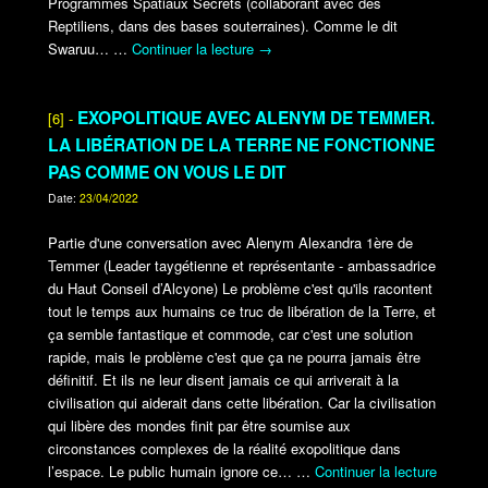
Programmes Spatiaux Secrets (collaborant avec des
Reptiliens, dans des bases souterraines). Comme le dit
Swaruu…
…
Continuer la lecture
→
EXOPOLITIQUE AVEC ALENYM DE TEMMER.
[6] -
LA LIBÉRATION DE LA TERRE NE FONCTIONNE
PAS COMME ON VOUS LE DIT
Date:
23/04/2022
Partie d'une conversation avec Alenym Alexandra 1ère de
Temmer (Leader taygétienne et représentante - ambassadrice
du Haut Conseil d’Alcyone) Le problème c'est qu'ils racontent
tout le temps aux humains ce truc de libération de la Terre, et
ça semble fantastique et commode, car c'est une solution
rapide, mais le problème c'est que ça ne pourra jamais être
définitif. Et ils ne leur disent jamais ce qui arriverait à la
civilisation qui aiderait dans cette libération. Car la civilisation
qui libère des mondes finit par être soumise aux
circonstances complexes de la réalité exopolitique dans
l’espace. Le public humain ignore ce…
…
Continuer la lecture