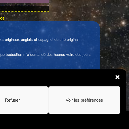
ot
s originaux anglais et espagnol du site original
haque traduction m'a demandé des heures voire des jours
use est illicite. Il en est de même pour la traduction,
 de la Propriété Intellectuelle).
res, matériels publicitaires, etc).
Refuser
Voir les préférences