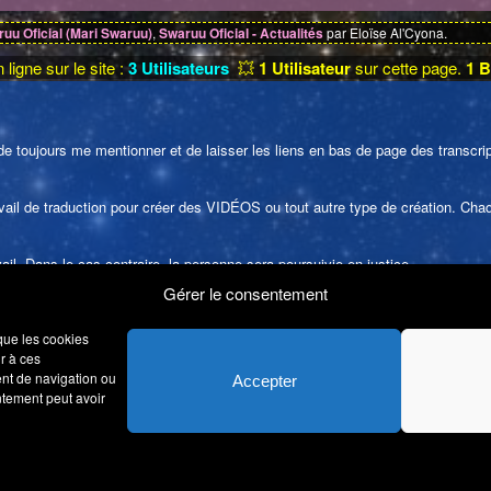
uu Oficial (Mari Swaruu)
,
Swaruu Oficial - Actualités
par Eloïse Al'Cyona.
 ligne sur le site :
3 Utilisateurs
💥
1 Utilisateur
sur cette page.
1 B
e toujours me mentionner et de laisser les liens en bas de page des transcript
 travail de traduction pour créer des VIDÉOS ou tout autre type de création. C
l. Dans le cas contraire, la personne sera poursuivie en justice.
Gérer le consentement
ielle faite sans le consentement de l'auteur ou de ses ayants droit ou ayants ca
production par un art ou un procédé quelconque. » - Article L122-4 du CPI (Code
 que les cookies
ublier ces informations et traductions dans des buts commerciaux (vente de liv
r à ces
ent de navigation ou
Accepter
23 - 2025
entement peut avoir
Politique de confidentialité