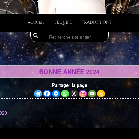
Accueil
L'EQUIPE
TRADUCTIONS
search
Recherche
BONNE ANNÉE 2024
Partager la page
2023