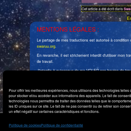
Cet article a été écrit dans
Swar
En
MENTIONS LÉGALES :
Le partage de mes traductions est autorisé à condition d
swaruu.org
.
En revanche, il est strictement interdit d'utiliser mon
de travail.
J'interdis à quiconque de me VOLER ces heures de travai
« Toute représentation ou reproduction intégrale ou part
l'adaptation ou la transformation, l'arrangement ou la re
Pour offrir les meilleures expériences, nous utilisons des technologies telles
De plus, sous aucune circonstance il n'est autorisé de p
pour stocker et/ou accéder aux informations des appareils. Le fait de consenti
technologies nous permettra de traiter des données telles que le comportem
TOUS DROITS RÉSERVÉS : ÉLOÏSE AL'CYONA © 20
les ID uniques sur ce site. Le fait de ne pas consentir ou de retirer son cons
un effet négatif sur certaines caractéristiques et fonctions.
Politique de cookies
Politique de confidentialité