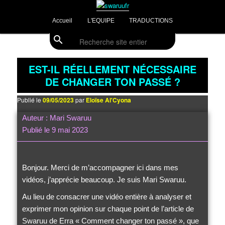
Aller
Aller
Divulgations Swaruurienne et Taygetienne
au
au
Menu
Accueil
L'EQUIPE
TRADUCTIONS
contenu
contenu
principal
principal
secondaire
search
Recherche
swaruufr
EST-IL RÉELLEMENT NÉCESSAIRE
DE CHANGER TON PASSÉ ?
Publié le
09/05/2023
par
Eloïse Al'Cyona
Auteur : Mari Swaruu
Publié le 9 mai 2023
Bonjour. Merci de m’accompagner ici dans mes
vidéos, j’apprécie beaucoup. Je suis Mari Swaruu.
Au lieu de consacrer une vidéo entière à analyser et
exprimer mon opinion sur chaque point de l’article de
Swaruu de Erra « Comment changer ton passé », que