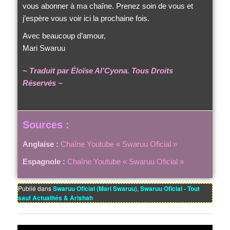
vous abonner à ma chaîne. Prenez soin de vous et
j’espère vous voir ici la prochaine fois.
Avec beaucoup d’amour,
Mari Swaruu
~ Traduit par Éloïse Al’Cyona. Tous Droits
Réservés ~
Sources :
Anglaise :
Chaîne Youtube « Swaruu Oficial »
Espagnole :
Chaîne Youtube « Swaruu Oficial »
Publié dans
Swaruu Oficial (Mari Swaruu)
,
Swaruu Oficial - Tout
sauf Actualités & Arishah