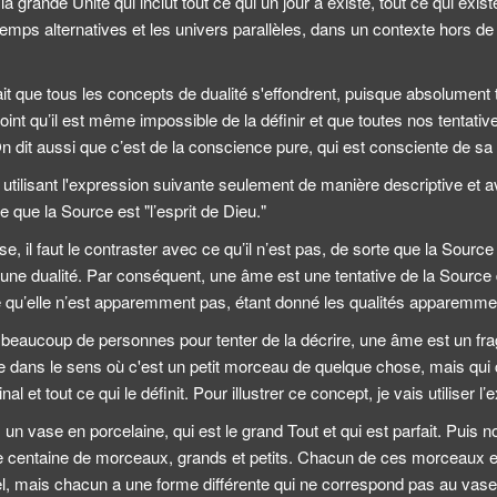
a grande Unité qui inclut tout ce qui un jour a existé, tout ce qui existe
temps alternatives et les univers parallèles, dans un contexte hors de
fait que tous les concepts de dualité s'effondrent, puisque absolument to
point qu’il est même impossible de la définir et que toutes nos tentativ
On dit aussi que c’est de la conscience pure, qui est consciente de sa
 utilisant l'expression suivante seulement de manière descriptive et 
re que la Source est "l’esprit de Dieu."
e, il faut le contraster avec ce qu’il n’est pas, de sorte que la Source 
cune dualité. Par conséquent, une âme est une tentative de la Source 
 qu’elle n’est apparemment pas, étant donné les qualités apparemme
 beaucoup de personnes pour tenter de la décrire, une âme est un fr
e dans le sens où c'est un petit morceau de quelque chose, mais qui 
inal et tout ce qui le définit. Pour illustrer ce concept, je vais utiliser l
n vase en porcelaine, qui est le grand Tout et qui est parfait. Puis 
une centaine de morceaux, grands et petits. Chacun de ces morceaux e
l, mais chacun a une forme différente qui ne correspond pas au vase d