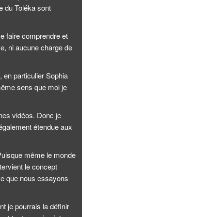
e du Toléka sont
se faire comprendre et
se, ni aucune charge de
 en particulier Sophia
e même sens que moi je
ines vidéos. Donc je
ra également étendue aux
e. Puisque même le monde
ntervient le concept
t ce que nous essayons
t je pourrais la définir