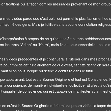
significations ou la façon dont les messages provenant de mon group
our mes vidéos parce que c'est celui qui permet le plus facilement de 
ajorité des gens. Mais je l’utilise sans aucune connotation religieu
 d'interprétation à propos de ce qu’est une âme, mes prédécesseures,
ment les mots "Adma" ou "Katra", mais ils ont tous essentiellement l
 mes vidéos précédentes et je continuerai à l’utiliser dans mes procha
re pour moi de définir clairement ce que c'est, et cette définition se
auf si on nous indique ou définit le contraire dans le futur.
ué auparavant, tout est la Source Originelle et tout est Conscienc
r la conscience, de manière individuelle et collective. Et c’est là qu'i
nt singulier de conscience, qui est capable de manifester autant, es
e ce qu’est la Source Originelle mériterait sa propre vidéo, la façon don