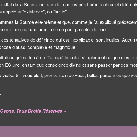
ultat de la Source en train de manifester différents choix et différents
us appelons "existence", ou "la vie".
ommes la Source elle-même et que, comme je l’ai expliqué précédem
va de même pour une âme : elle ne peut pas être définie.
 ces tentatives de définir ce qui est inexplicable, sont inutiles. Aucu
 chose d’aussi complexe et magnifique.
éfinir ce qu'est ton âme. Tu expérimentes simplement ce que c’est qu
en ES une, en tant que conscience divine et sans passer par des mot
 vidéo. S’il vous plaît, prenez soin de vous, belles personnes que vo
,
l'Cyona. Tous Droits Réservés ~