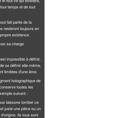
 et tout ce qui existera,
 tout temps et de tout
ut fait partie de la
es resteront toujours en
 propre existence.
avec sa charge
est impossible à définir,
de se définir elle-même,
nt limitées d'une âme.
agment holographique de
conserve toutes les
’exemple suivant :
nous laissons tomber ce
st juste une pièce ou un
'origine. Ils tous sont