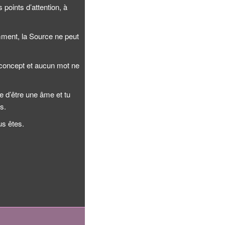
 points d’attention, à
ment, la Source ne peut
n concept et aucun mot ne
e d’être une âme et tu
s.
us êtes.