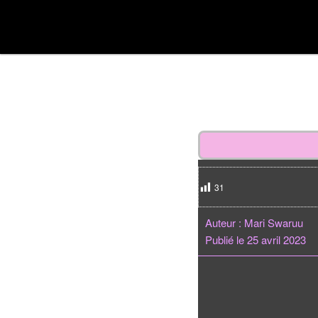
Aller
Divulgations Swaruurienne et Taygetienne
au
Menu
contenu
principal
swaruufr
principal
31
Auteur : Mari Swaruu
Publié le 25 avril 2023