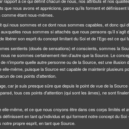
rapport à ce qui définit chacun de nous, nos attributs et nos qualité
s que nous avons et apprécions, parce qu’ils forment et définissent la
ons comme étant nous-mêmes.
it qui nous sommes et ce dont nous sommes capables, et donc qui défi
auxquelles nous sommes si attachés que nous pensons qu’il s’agit de
de libérer son esprit du concept limitant du Soi et de l’Ego est ce qui fa
mes sentients (doués de sensations) et conscients, sommes la Sou
 Et nous ne sommes certainement rien d’autre que la Source. Le conce
t de n'importe quelle autre personne ou de la Source, est une illusion
e elle-même, puisque la Source est capable de maintenir plusieurs poin
un de ces points d'attention.
image, car je suis presque sûre que depuis le point de vue de la Sour
xpansé, tous ces points d'attention (qui sont les âmes), ne sont finale
lle-même, et ce que nous croyons être dans ces corps limités et a
 définissent en tant qu'individus et qui forment notre concept du Soi -
 notre propre esprit, en tant que Source.