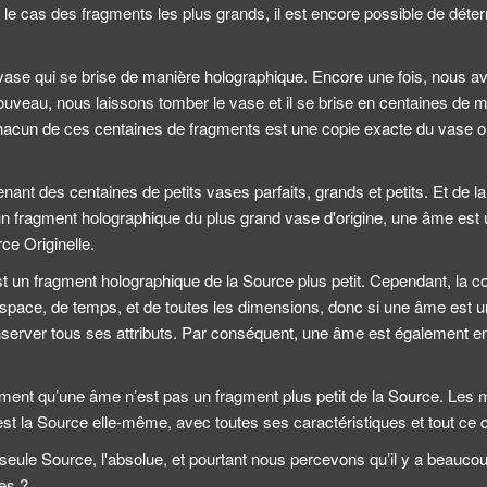
s le cas des fragments les plus grands, il est encore possible de déter
.
ase qui se brise de manière holographique. Encore une fois, nous avon
 nouveau, nous laissons tomber le vase et il se brise en centaines de
 chacun de ces centaines de fragments est une copie exacte du vase or
ant des centaines de petits vases parfaits, grands et petits. Et de
un fragment holographique du plus grand vase d'origine, une âme est
ce Originelle.
est un fragment holographique de la Source plus petit. Cependant, la 
space, de temps, et de toutes les dimensions, donc si une âme est un
onserver tous ses attributs. Par conséquent, une âme est également e
nt qu’une âme n’est pas un fragment plus petit de la Source. Les mo
est la Source elle-même, avec toutes ses caractéristiques et tout ce qu
e seule Source, l'absolue, et pourtant nous percevons qu’il y a beauc
les ?