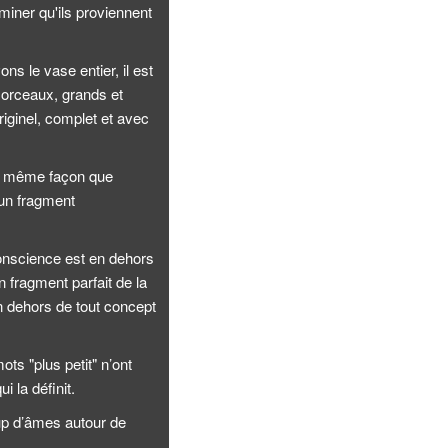
miner qu'ils proviennent
s le vase entier, il est
 morceaux, grands et
iginel, complet et avec
 la même façon que
 un fragment
conscience est en dehors
 fragment parfait de la
n dehors de tout concept
ts "plus petit" n’ont
i la définit.
oup d’âmes autour de