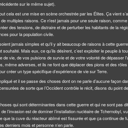
 précédente sur le même sujet).
out cela est une mise en scène orchestrée par les Élites. Ça vient s’a
ur de multiples raisons. Ce n'est jamais pour une seule raison, comme o
 créer des tensions, de distraire et de perturber les habitants de la ré
nces pour la population civile.
ient jamais simples et qu'il y ait beaucoup de raisons à cette guerre,
ent souhaité. Mais eux, ce qu’ils désirent, c’est exploiter le peuple à t
ce de vie, de vos pulsions de survie et de votre volonté de dépasser l'
s, même adverses, et ils ne font que déplacer des pions et des rôles
our créer un type spécifique d’expérience de vie sur Terre.
pliqué et il se passe des choses dont on ne parle d’aucune façon da
nsurées de sorte que l’Occident contrôle le récit, disons du point de 
oses qui sont déterminantes dans cette guerre et qui ne sont pas dit
s de l’invasion est de dominer l’installation nucléaire de Tchernobyl, v
e que la cuve du réacteur abîmé est fissurée et que ça continue de fuir
es derniers mois et personne n’en parle.