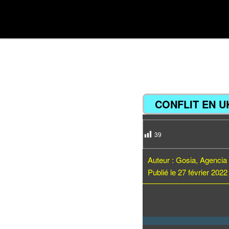
Aller
Divulgations Swaruurienne et Taygetienne
au
Menu
contenu
swaruufr
principal
principal
CONFLIT EN 
39
Auteur : Gosia, Agenci
Publié le 27 février 2022