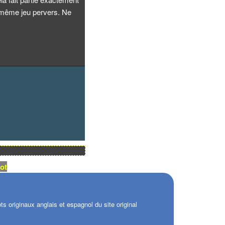
même jeu pervers. Ne
ot
s originaux anglais et espagnol du site original