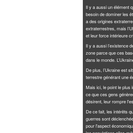
Il y a aussi un élément q
besoin de dominer les ê
a des origines extraterr
extraterrestres, mais l’U
et leur force intérieure c
Il y a aussi l’existence
zone parce que ces base
dans le monde. L’Ukrain
De plus, l’Ukraine est s
terrestre générant une é
Mais ici, le point le plu
ce que ces gens génèrent
désirent, leur rompre l'es
De ce fait, les intérêts
guerres sont déclenchée
pour l'aspect économique
les populations elles-mê