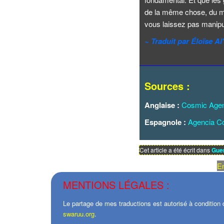
de la même chose, du m
vous laissez pas manipu
~ Traduit par Éloïse A
Sources :
Anglaise :
Cosmic Age
Espagnole :
Agencia C
Cet article a été écrit dans
Guer
En
MENTIONS LÉGALES :
Le partage de mes traductions est autorisé à condition d
swaruu.org
.