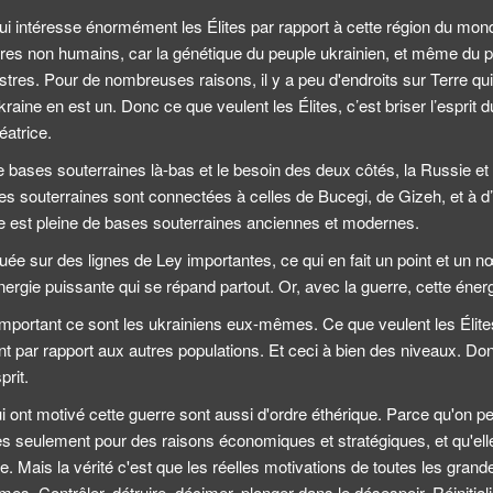
ui intéresse énormément les Élites par rapport à cette région du monde
tres non humains, car la génétique du peuple ukrainien, et même du p
estres. Pour de nombreuses raisons, il y a peu d'endroits sur Terre qu
kraine en est un. Donc ce que veulent les Élites, c’est briser l’esprit
réatrice.
 de bases souterraines là-bas et le besoin des deux côtés, la Russie e
s souterraines sont connectées à celles de Bucegi, de Gizeh, et à d
e est pleine de bases souterraines anciennes et modernes.
ituée sur des lignes de Ley importantes, ce qui en fait un point et un
nergie puissante qui se répand partout. Or, avec la guerre, cette éner
s important ce sont les ukrainiens eux-mêmes. Ce que veulent les Élites
 par rapport aux autres populations. Et ceci à bien des niveaux. Donc
prit.
 qui ont motivé cette guerre sont aussi d'ordre éthérique. Parce qu'on 
s seulement pour des raisons économiques et stratégiques, et qu'ell
. Mais la vérité c'est que les réelles motivations de toutes les gran
mes. Contrôler, détruire, décimer, plonger dans le désespoir. Réinitial