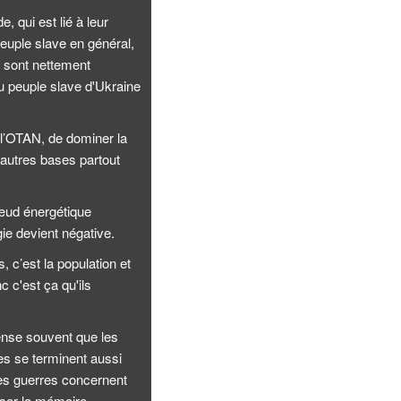
, qui est lié à leur
euple slave en général,
i sont nettement
 du peuple slave d'Ukraine
t l’OTAN, de dominer la
’autres bases partout
 nœud énergétique
gie devient négative.
, c’est la population et
 c'est ça qu'ils
pense souvent que les
es se terminent aussi
des guerres concernent
iser la mémoire.