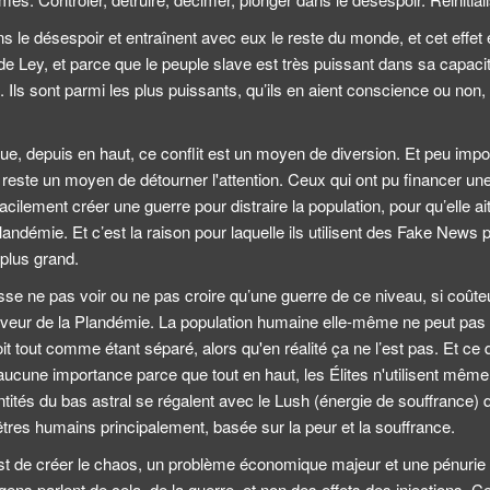
ns le désespoir et entraînent avec eux le reste du monde, et cet effet 
 de Ley, et parce que le peuple slave est très puissant dans sa capaci
 Ils sont parmi les plus puissants, qu’ils en aient conscience ou non, q
t que, depuis en haut, ce conflit est un moyen de diversion. Et peu import
 reste un moyen de détourner l'attention. Ceux qui ont pu financer u
cilement créer une guerre pour distraire la population, pour qu’elle ait
landémie. Et c’est la raison pour laquelle ils utilisent des Fake News
 plus grand.
se ne pas voir ou ne pas croire qu’une guerre de ce niveau, si coû
faveur de la Plandémie. La population humaine elle-même ne peut pas le
 voit tout comme étant séparé, alors qu'en réalité ça ne l’est pas. Et ce
ucune importance parce que tout en haut, les Élites n'utilisent même 
tités du bas astral se régalent avec le Lush (énergie de souffrance) 
 êtres humains principalement, basée sur la peur et la souffrance.
est de créer le chaos, un problème économique majeur et une pénurie 
ens parlent de cela, de la guerre, et non des effets des injections. Ce