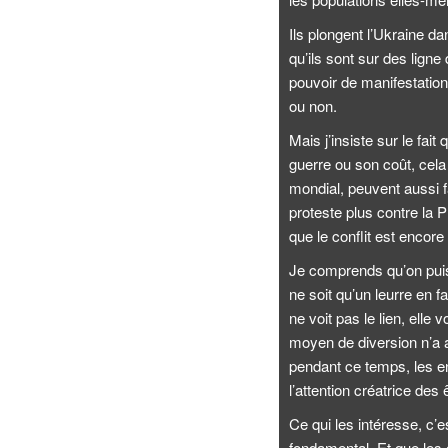
Ils plongent l’Ukraine da
qu’ils sont sur des ligne
pouvoir de manifestation.
ou non.
Mais j’insiste sur le fai
guerre ou son coût, cela
mondial, peuvent aussi fa
proteste plus contre la P
que le conflit est encore
Je comprends qu’on puis
ne soit qu’un leurre en 
ne voit pas le lien, elle
moyen de diversion n’a a
pendant ce temps, les en
l’attention créatrice des
Ce qui les intéresse, c’
fondamental. Et que les g