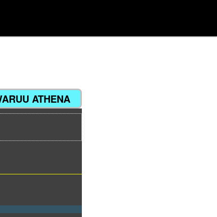
Navigation
des
articles
WARUU ATHENA