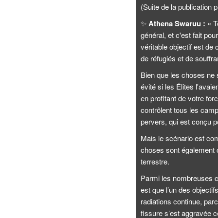
(Suite de la publication
✨
Athena Swaruu :
« T
général, et c'est fait po
véritable objectif est de
de réfugiés et de souffra
Bien que les choses ne so
évité si les Élites l'avai
en profitant de votre for
contrôlent tous les camp
pervers, qui est conçu p
Mais le scénario est com
choses sont également ce
terrestre.
Parmi les nombreuses ch
est que l’un des objectif
radiations continue, parc
fissure s’est aggravée c