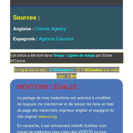
Sources :
Anglaise :
Cosmic Agency
Espagnole :
Agencia Cósmica
Cet article a été écrit dans
Temps / Lignes de temps
par Eloïse
Al'Cyona.
En ligne sur le site :
2 Utilisateurs
💥
1 Utilisateur
sur cette
page.
1 Bot
MENTIONS LÉGALES :
Le partage de mes traductions est autorisé à condition
de toujours me mentionner et de laisser les liens en bas
de page des transcripts originaux anglais et espagnol du
site original
swaruu.org
.
En revanche, il est strictement interdit d'utiliser mon
travail de traduction pour créer des VIDÉOS ou tout