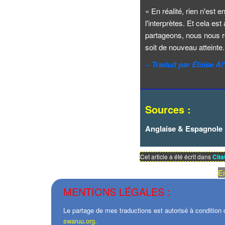
« En réalité, rien n'est e
l'interprètes. Et cela es
partageons, nous nous re
soit de nouveau atteinte.
~ Traduit par Éloïse A
Sources :
Anglaise & Espagnole 
Cet article a été écrit dans
Cita
En
MENTIONS LÉGALES :
Le partage de mes traductions est autorisé à condition d
swaruu.org
.