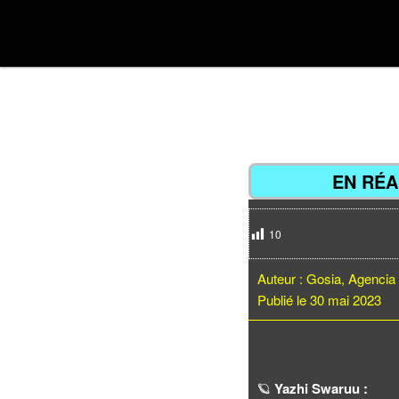
Aller
Divulgations Swaruurienne et Taygetienne
au
Menu
contenu
swaruufr
principal
principal
EN RÉA
10
Auteur : Gosia, Agenci
Publié le 30 mai 2023
🪐
Yazhi Swaruu :