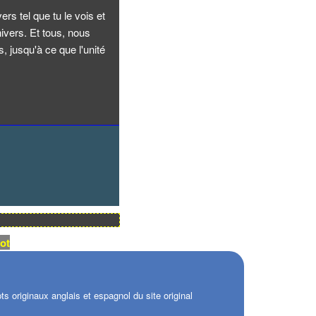
ers tel que tu le vois et
nivers. Et tous, nous
, jusqu'à ce que l'unité
ot
s originaux anglais et espagnol du site original