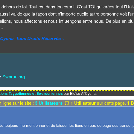
n dehors de toi. Tout est dans ton esprit. C'est TOI qui crées tout l'Univ
t aussi valide que la façon dont n'importe quelle autre personne voit l'u
lions, nous affectons et nous influençons entre nous. De plus en plus
 »
l'Cyona. Tous Droits Réservés ~
:
Swaruu.org
tions Taygétiennes et Swaruuniennes
par Eloïse Al'Cyona.
 ligne sur le site :
3 Utilisateurs
💥
1 Utilisateur
sur cette page.
1 B
e toujours me mentionner et de laisser les liens en bas de page des transcript