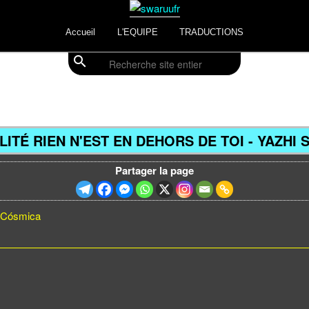
Accueil
L'EQUIPE
TRADUCTIONS
search
Recherche
LITÉ RIEN N'EST EN DEHORS DE TOI - YAZHI
Partager la page
a Cósmica