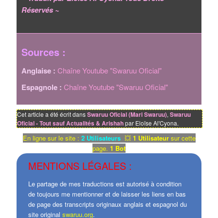
Réservés ~
Sources :
Anglaise :
Chaîne Youtube "Swaruu Oficial"
Espagnole :
Chaîne Youtube "Swaruu Oficial"
Cet article a été écrit dans
Swaruu Oficial (Mari Swaruu)
,
Swaruu
Oficial - Tout sauf Actualités & Arishah
par Eloïse Al'Cyona.
En ligne sur le site :
2 Utilisateurs
💥
1 Utilisateur
sur cette
page.
1 Bot
MENTIONS LÉGALES :
Le partage de mes traductions est autorisé à condition
de toujours me mentionner et de laisser les liens en bas
de page des transcripts originaux anglais et espagnol du
site original
swaruu.org
.