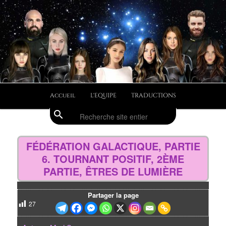
Aller
Divulgations Swaruurienne et Taygetienne
au
contenu
principal
swaruufr
Menu
Accueil
L'EQUIPE
TRADUCTIONS
principal
search
Recherche
Navig
des
FÉDÉRATION GALACTIQUE, PARTIE
articl
6. TOURNANT POSITIF, 2ÈME
PARTIE, ÊTRES DE LUMIÈRE
Partager la page
27