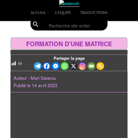
Aller
Divulgations Swaruurienne et Taygetienne
au
Menu
Accueil
L'EQUIPE
TRADUCTIONS
contenu
principal
principal
search
Recherche
swaruufr
Navig
des
FORMATION D'UNE MATRICE
articl
Partager la page
19
Auteur : Mari Swaruu
Publié le 14 avril 2023