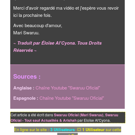
Merci d'avoir regardé ma vidéo et j'espère vous revoir
ici la prochaine fois.
Avec beaucoup d'amour,
Mari Swaruu.
~ Traduit par Éloïse Al'Cyona. Tous Droits
Réservés ~
Sources :
Anglaise :
Chaîne Youtube "Swaruu Oficial"
Espagnole :
Chaîne Youtube "Swaruu Oficial"
Cet article a été écrit dans
Swaruu Oficial (Mari Swaruu)
,
Swaruu
Oficial - Tout sauf Actualités & Arishah
par Eloïse Al'Cyona.
En ligne sur le site :
3 Utilisateurs
💥
1 Utilisateur
sur cette