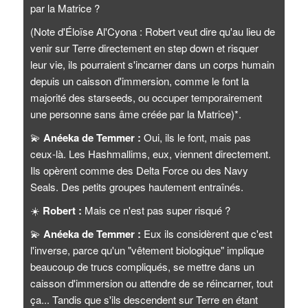
par la Matrice ?
(Note d'Éloïse Al'Cyona : Robert veut dire qu'au lieu de
venir sur Terre directement en step down et risquer
leur vie, ils pourraient s'incarner dans un corps humain
depuis un caisson d'immersion, comme le font la
majorité des starseeds, ou occuper temporairement
une personne sans âme créée par la Matrice)*.
💫
Anéeka de Temmer :
Oui, ils le font, mais pas
ceux-là. Les Hashmallims, eux, viennent directement.
Ils opèrent comme des Delta Force ou des Navy
Seals. Des petits groupes hautement entraînés.
☀️
Robert :
Mais ce n'est pas super risqué ?
💫
Anéeka de Temmer :
Eux ils considèrent que c'est
l'inverse, parce qu'un "vêtement biologique" implique
beaucoup de trucs compliqués, se mettre dans un
caisson d'immersion ou attendre de se réincarner, tout
ça... Tandis que s'ils descendent sur Terre en étant