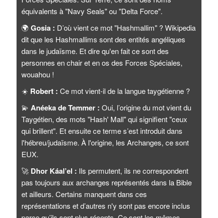
équivalents à "Navy Seals" ou "Delta Force".
🌍
Gosia :
D’où vient ce mot "Hashmallim" ? Wikipedia
dit que les Hashmallims sont des entités angéliques
dans le judaïsme. Et dire qu'en fait ce sont des
personnes en chair et en os des Forces Spéciales,
wouahou !
☀️
Robert :
Ce mot vient-il de la langue taygétienne ?
💫
Anéeka de Temmer :
Oui, l’origine du mot vient du
Taygétien, des mots "Hash' Mall" qui signifient "ceux
qui brillent". Et ensuite ce terme s’est introduit dans
l'hébreu/judaïsme. À l'origine, les Archanges, ce sont
EUX.
🚀
Dhor Káal’el :
Ils permutent, ils ne correspondent
pas toujours aux archanges représentés dans la Bible
et ailleurs. Certains manquent dans ces
représentations et d’autres n'y sont pas encore inclus
parce qu’ils sont plus récents. Ce sont les mêmes