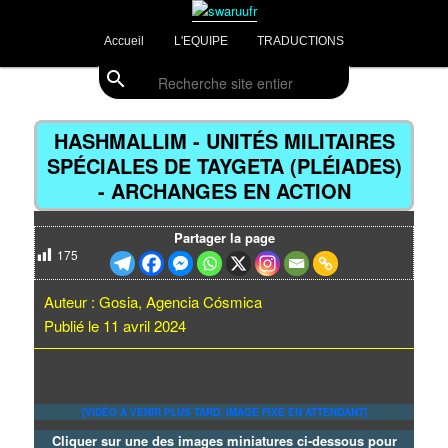
Aller
Divulgations Swaruurienne et Taygetienne
au
Menu
Accueil
L'EQUIPE
TRADUCTIONS
contenu
principal
principal
search
Recherche
swaruufr
Navig
des
HASHMALLIM - UNITÉS MILITAIRES
articl
SPÉCIALES DE TAYGETA (PLÉIADES)
- ARCHANGES EN ACTION
Partager la page
175
Auteur : Gosia, Agencia Cósmica
Publié le 11 avril 2024
[VIDÉO À VENIR PLUS TARD, IMAGE FIXE EN ATTENDANT]
Cliquer sur une des images miniatures ci-dessous pour