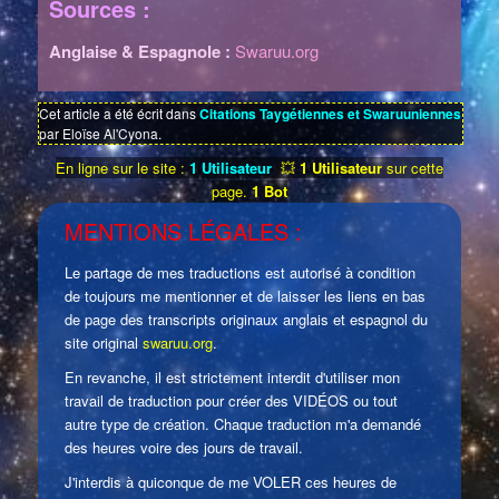
Sources :
Anglaise & Espagnole :
Swaruu.org
Cet article a été écrit dans
Citations Taygétiennes et Swaruuniennes
par Eloïse Al'Cyona.
En ligne sur le site :
1 Utilisateur
💥
1 Utilisateur
sur cette
page.
1 Bot
MENTIONS LÉGALES :
Le partage de mes traductions est autorisé à condition
de toujours me mentionner et de laisser les liens en bas
de page des transcripts originaux anglais et espagnol du
site original
swaruu.org
.
En revanche, il est strictement interdit d'utiliser mon
travail de traduction pour créer des VIDÉOS ou tout
autre type de création. Chaque traduction m'a demandé
des heures voire des jours de travail.
J'interdis à quiconque de me VOLER ces heures de