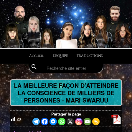
Aller
Divulgations Swaruurienne et Taygetienne
au
contenu
principal
swaruufr
Menu
Accueil
L'EQUIPE
TRADUCTIONS
principal
search
Recherche
Navig
des
LA MEILLEURE FAÇON D’ATTEINDRE
articl
LA CONSCIENCE DE MILLIERS DE
PERSONNES - MARI SWARUU
Partager la page
23