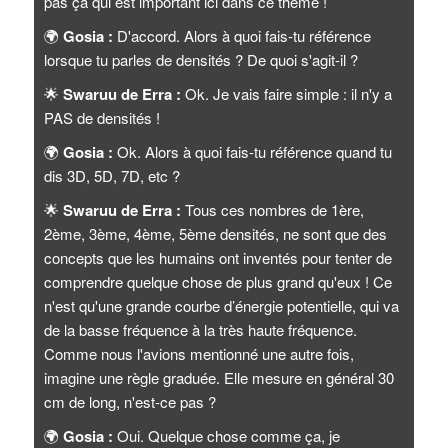
pas ça qui est important ici dans ce thème !
🌍
Gosia :
D'accord. Alors à quoi fais-tu référence
lorsque tu parles de densités ? De quoi s'agit-il ?
🌟
Swaruu de Erra :
Ok. Je vais faire simple : il n'y a
PAS de densités !
🌍
Gosia :
Ok. Alors à quoi fais-tu référence quand tu
dis 3D, 5D, 7D, etc ?
🌟
Swaruu de Erra :
Tous ces nombres de 1ère,
2ème, 3ème, 4ème, 5ème densités, ne sont que des
concepts que les humains ont inventés pour tenter de
comprendre quelque chose de plus grand qu'eux ! Ce
n'est qu'une grande courbe d’énergie potentielle, qui va
de la basse fréquence à la très haute fréquence.
Comme nous l'avions mentionné une autre fois,
imagine une règle graduée. Elle mesure en général 30
cm de long, n'est-ce pas ?
🌍
Gosia :
Oui. Quelque chose comme ça, je