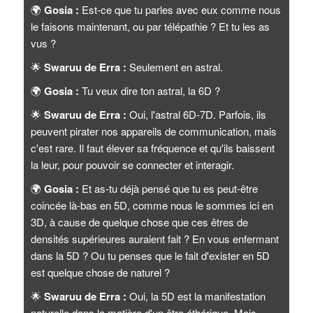
🌍
Gosia :
Est-ce que tu parles avec eux comme nous
le faisons maintenant, ou par télépathie ? Et tu les as
vus ?
🌟
Swaruu de Erra :
Seulement en astral.
🌍
Gosia :
Tu veux dire ton astral, la 6D ?
🌟
Swaruu de Erra :
Oui, l'astral 6D-7D. Parfois, ils
peuvent pirater nos appareils de communication, mais
c'est rare. Il faut élever sa fréquence et qu'ils baissent
la leur, pour pouvoir se connecter et interagir.
🌍
Gosia :
Et as-tu déjà pensé que tu es peut-être
coincée là-bas en 5D, comme nous le sommes ici en
3D, à cause de quelque chose que ces êtres de
densités supérieures auraient fait ? En vous enfermant
dans la 5D ? Ou tu penses que le fait d'exister en 5D
est quelque chose de naturel ?
🌟
Swaruu de Erra :
Oui, la 5D est la manifestation
naturelle dans la matière d'un être éthérique. Mais