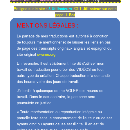
En ligne sur le site :
3 Utilisateurs
💥
1 Utilisateur
sur cette
page.
1 Bot
MENTIONS LÉGALES :
Le partage de mes traductions est autorisé à condition
de toujours me mentionner et de laisser les liens en bas
de page des transcripts originaux anglais et espagnol du
site original
swaruu.org
.
En revanche, il est strictement interdit d'utiliser mon
travail de traduction pour créer des VIDÉOS ou tout
autre type de création. Chaque traduction m'a demandé
des heures voire des jours de travail.
J'interdis à quiconque de me VOLER ces heures de
travail. Dans le cas contraire, la personne sera
poursuivie en justice.
« Toute représentation ou reproduction intégrale ou
partielle faite sans le consentement de l'auteur ou de ses
ayants droit ou ayants cause est illicite. Il en est de
même pour la traduction, l'adaptation ou la