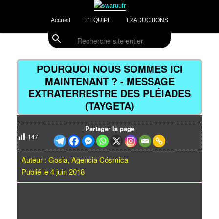
Aller
Divulgations Swaruurienne et Taygetienne
au
Menu
Accueil
L'EQUIPE
TRADUCTIONS
contenu
principal
principal
search
Recherche
swaruufr
Navig
des
POURQUOI NOUS SOMMES ICI
articl
MAINTENANT ? - MESSAGE
EXTRATERRESTRE DES PLÉIADES
(TAYGETA)
Partager la page
147
Auteur : Gosia, Agencia Cósmica
Publié le 4 juin 2018