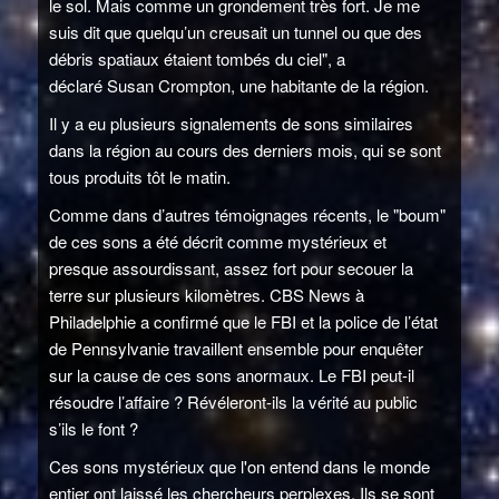
le sol. Mais comme un grondement très fort. Je me
suis dit que quelqu’un creusait un tunnel ou que des
débris spatiaux étaient tombés du ciel", a
déclaré Susan Crompton, une habitante de la région.
Il y a eu plusieurs signalements de sons similaires
dans la région au cours des derniers mois, qui se sont
tous produits tôt le matin.
Comme dans d’autres témoignages récents, le "boum"
de ces sons a été décrit comme mystérieux et
presque assourdissant, assez fort pour secouer la
terre sur plusieurs kilomètres. CBS News à
Philadelphie a confirmé que le FBI et la police de l’état
de Pennsylvanie travaillent ensemble pour enquêter
sur la cause de ces sons anormaux. Le FBI peut-il
résoudre l’affaire ? Révéleront-ils la vérité au public
s’ils le font ?
Ces sons mystérieux que l'on entend dans le monde
entier ont laissé les chercheurs perplexes. Ils se sont