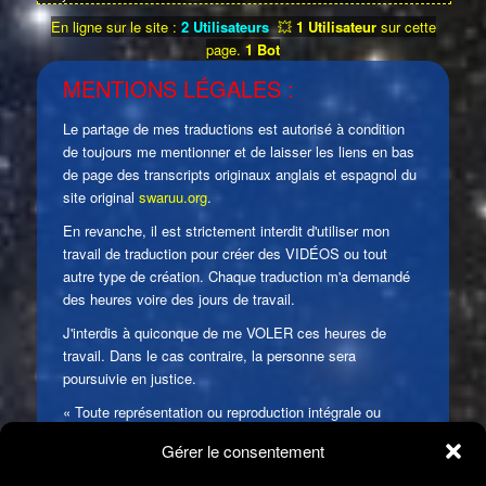
En ligne sur le site :
2 Utilisateurs
💥
1 Utilisateur
sur cette
page.
1 Bot
MENTIONS LÉGALES :
Le partage de mes traductions est autorisé à condition
de toujours me mentionner et de laisser les liens en bas
de page des transcripts originaux anglais et espagnol du
site original
swaruu.org
.
En revanche, il est strictement interdit d'utiliser mon
travail de traduction pour créer des VIDÉOS ou tout
autre type de création. Chaque traduction m'a demandé
des heures voire des jours de travail.
J'interdis à quiconque de me VOLER ces heures de
travail. Dans le cas contraire, la personne sera
poursuivie en justice.
« Toute représentation ou reproduction intégrale ou
partielle faite sans le consentement de l'auteur ou de ses
Gérer le consentement
ayants droit ou ayants cause est illicite. Il en est de
même pour la traduction, l'adaptation ou la