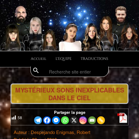
Aller
Divulgations Swaruurienne et Taygetienne
au
contenu
principal
swaruufr
Menu
Accueil
L'EQUIPE
TRADUCTIONS
principal
search
Recherche
Navig
des
MYSTÉRIEUX SONS INEXPLICABLES
articl
DANS LE CIEL
Partager la page
58
Auteur : Despejando Enigmas, Robert