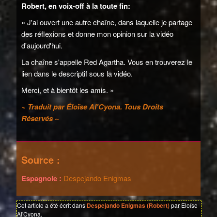
Robert, en voix-off à la toute fin:
« J'ai ouvert une autre chaîne, dans laquelle je partage
des réflexions et donne mon opinion sur la vidéo
d'aujourd'hui.
La chaîne s'appelle Red Agartha. Vous en trouverez le
lien dans le descriptif sous la vidéo.
Merci, et à bientôt les amis. »
~ Traduit par Éloïse Al'Cyona. Tous Droits
Réservés ~
Source :
Espagnole :
Despejando Enigmas
Cet article a été écrit dans
Despejando Enigmas (Robert)
par Eloïse
Al'Cyona.