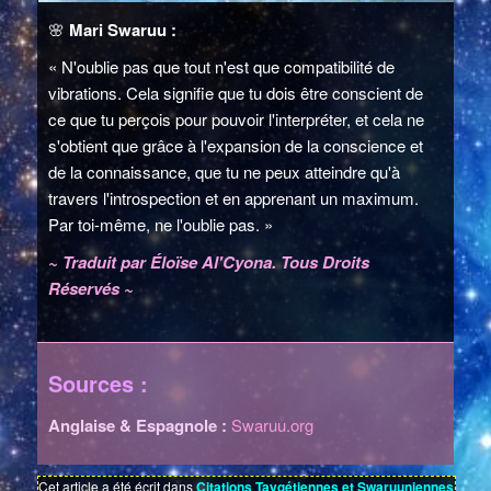
🌸
Mari Swaruu :
« N'oublie pas que tout n'est que compatibilité de
vibrations. Cela signifie que tu dois être conscient de
ce que tu perçois pour pouvoir l'interpréter, et cela ne
s'obtient que grâce à l'expansion de la conscience et
de la connaissance, que tu ne peux atteindre qu'à
travers l'introspection et en apprenant un maximum.
Par toi-même, ne l'oublie pas. »
~ Traduit par Éloïse Al'Cyona. Tous Droits
Réservés ~
Sources :
Anglaise & Espagnole :
Swaruu.org
Cet article a été écrit dans
Citations Taygétiennes et Swaruuniennes