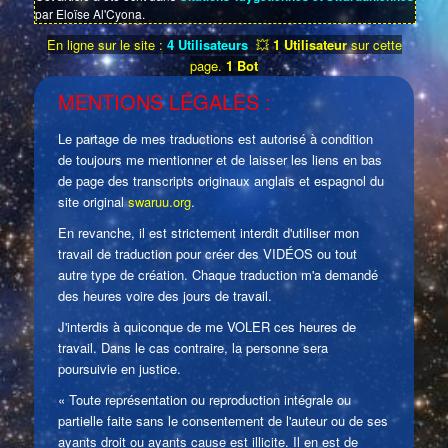
par Eloïse Al'Cyona.
En ligne sur le site :
4 Utilisateurs
💥
1 Utilisateur
sur cette
page.
1 Bot
MENTIONS LÉGALES :
Le partage de mes traductions est autorisé à condition
de toujours me mentionner et de laisser les liens en bas
de page des transcripts originaux anglais et espagnol du
site original
swaruu.org
.
En revanche, il est strictement interdit d'utiliser mon
travail de traduction pour créer des VIDÉOS ou tout
autre type de création. Chaque traduction m'a demandé
des heures voire des jours de travail.
J'interdis à quiconque de me VOLER ces heures de
travail. Dans le cas contraire, la personne sera
poursuivie en justice.
« Toute représentation ou reproduction intégrale ou
partielle faite sans le consentement de l'auteur ou de ses
ayants droit ou ayants cause est illicite. Il en est de