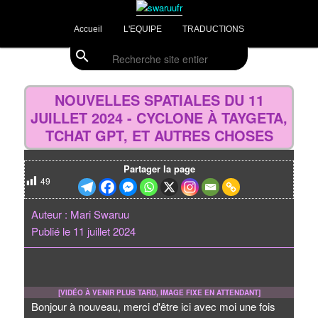
Aller
Divulgations Swaruurienne et Taygetienne
au
Menu
Accueil
L'EQUIPE
TRADUCTIONS
contenu
principal
principal
search
Recherche
swaruufr
Navig
des
NOUVELLES SPATIALES DU 11
articl
JUILLET 2024 - CYCLONE À TAYGETA,
TCHAT GPT, ET AUTRES CHOSES
Partager la page
49
Auteur : Mari Swaruu
Publié le 11 juillet 2024
[VIDÉO À VENIR PLUS TARD, IMAGE FIXE EN ATTENDANT]
Bonjour à nouveau, merci d'être ici avec moi une fois