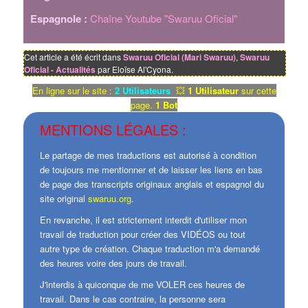
Espagnole :
Chaîne Youtube "Swaruu Oficial"
Cet article a été écrit dans
Swaruu Oficial (Mari Swaruu)
,
Swaruu
Oficial - Actualités
par Eloïse Al'Cyona.
En ligne sur le site :
2 Utilisateurs
💥
1 Utilisateur
sur cette
page.
1 Bot
MENTIONS LÉGALES :
Le partage de mes traductions est autorisé à condition
de toujours me mentionner et de laisser les liens en bas
de page des transcripts originaux anglais et espagnol du
site original
swaruu.org
.
En revanche, il est strictement interdit d'utiliser mon
travail de traduction pour créer des VIDÉOS ou tout
autre type de création. Chaque traduction m'a demandé
des heures voire des jours de travail.
J'interdis à quiconque de me VOLER ces heures de
travail. Dans le cas contraire, la personne sera