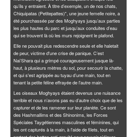
qu’ils y entraient. À titre d’exemple, un de nos chats,
Chiquipatas (Petitepattes)*, une jeune femelle noire, a
été pourchassée par des Moghyays jusqu’aux parties
les plus hautes du parc et jusqu’aux conduites d’eau
qui se trouvent là où les murs rejoignent le plafond.
Elle ne pouvait plus redescendre seule et elle haletait
de peur, victime d'une crise de panique. C’est
Nai’Shara qui a grimpé courageusement jusque là-
haut, à plusieurs mètres du sol, pour secourir la chatte,
et qui s'est agrippée au tuyau d’une main, tout en
tenant la petite féline effrayée de l'autre main.
Les oiseaux Moghyays étaient devenus une nuisance
terrible et nous n’avons pas eu d’autre choix que de les
capturer et de les ramener sur leur planète. Ce sont
des Hashmallims et des Shinonims, les Forces
Spéciales Taygétiennes masculines et féminines, qui
les ont capturés à la main, à l'aide de filets, tout en
portant des bottes anti-gravité pour pouvoir s'élever