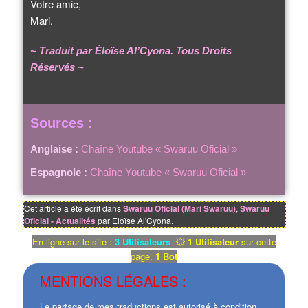
Votre amie,
Mari.
~ Traduit par Éloïse Al’Cyona. Tous Droits
Réservés ~
Sources :
Anglaise :
Chaîne Youtube « Swaruu Oficial »
Espagnole :
Chaîne Youtube « Swaruu Oficial »
Cet article a été écrit dans
Swaruu Oficial (Mari Swaruu)
,
Swaruu
Oficial - Actualités
par Eloïse Al'Cyona.
En ligne sur le site :
3 Utilisateurs
💥
1 Utilisateur
sur cette
page.
1 Bot
MENTIONS LÉGALES :
Le partage de mes traductions est autorisé à condition