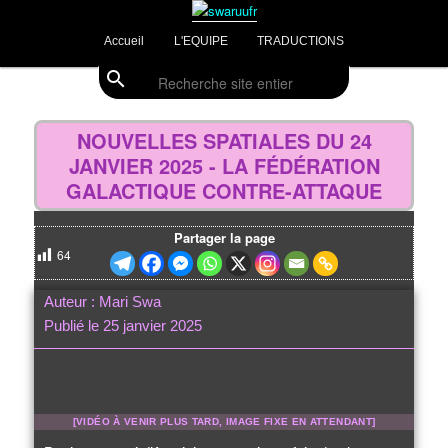
Aller
Divulgations Swaruurienne et Taygetienne
au
Menu
Accueil
L'EQUIPE
TRADUCTIONS
contenu
principal
principal
search
Recherche
swaruufr
Navig
des
NOUVELLES SPATIALES DU 24
articl
JANVIER 2025 - LA FÉDÉRATION
GALACTIQUE CONTRE-ATTAQUE
Partager la page
64
Auteur : Mari Swa
Publié le 25 janvier 2025
[VIDÉO À VENIR PLUS TARD, IMAGE FIXE EN ATTENDANT]