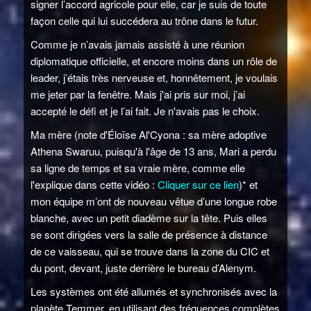
signer l’accord agricole pour elle, car je suis de toute
façon celle qui lui succédera au trône dans le futur.
Comme je n’avais jamais assisté à une réunion
diplomatique officielle, et encore moins dans un rôle de
leader, j’étais très nerveuse et, honnêtement, je voulais
me jeter par la fenêtre. Mais j'ai pris sur moi, j’ai
accepté le défi et je l’ai fait. Je n'avais pas le choix.
Ma mère (note d'Éloïse Al'Cyona : sa mère adoptive
Athena Swaruu, puisqu'à l'âge de 13 ans, Mari a perdu
sa ligne de temps et sa vraie mère, comme elle
l'explique dans cette vidéo :
Cliquer sur ce lien
)* et
mon équipe m’ont de nouveau vêtue d’une longue robe
blanche, avec un petit diadème sur la tête. Puis elles
se sont dirigées vers la salle de présence à distance
de ce vaisseau, qui se trouve dans la zone du CIC et
du pont, devant, juste derrière le bureau d’Alenym.
Les systèmes ont été allumés et synchronisés avec la
planète Temmer, en utilisant des fréquences complètes