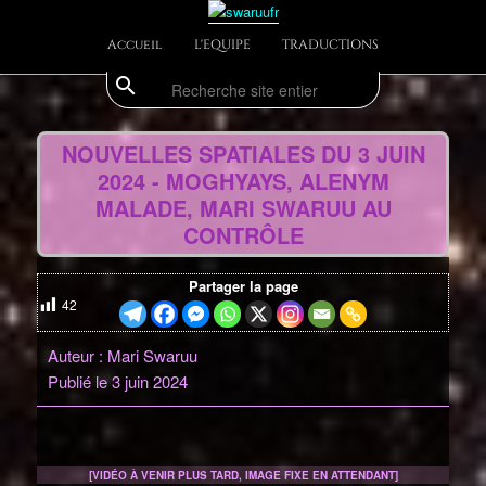
Aller
Divulgations Swaruurienne et Taygetienne
au
Menu
Accueil
L'EQUIPE
TRADUCTIONS
contenu
principal
principal
search
Recherche
swaruufr
Navig
des
NOUVELLES SPATIALES DU 3 JUIN
articl
2024 - MOGHYAYS, ALENYM
MALADE, MARI SWARUU AU
CONTRÔLE
Partager la page
42
Auteur : Mari Swaruu
Publié le 3 juin 2024
[VIDÉO À VENIR PLUS TARD, IMAGE FIXE EN ATTENDANT]