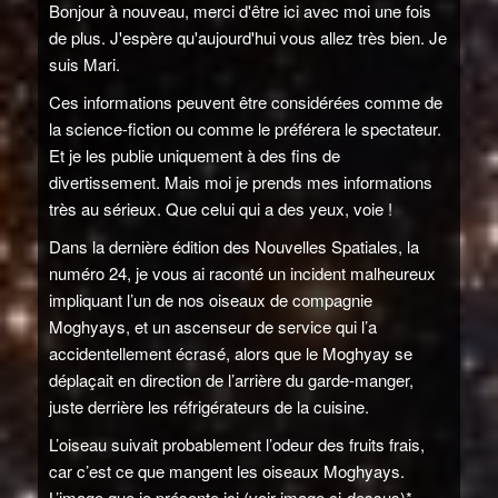
Bonjour à nouveau, merci d'être ici avec moi une fois
de plus. J'espère qu'aujourd'hui vous allez très bien. Je
suis Mari.
Ces informations peuvent être considérées comme de
la science-fiction ou comme le préférera le spectateur.
Et je les publie uniquement à des fins de
divertissement. Mais moi je prends mes informations
très au sérieux. Que celui qui a des yeux, voie !
Dans la dernière édition des Nouvelles Spatiales, la
numéro 24, je vous ai raconté un incident malheureux
impliquant l’un de nos oiseaux de compagnie
Moghyays, et un ascenseur de service qui l’a
accidentellement écrasé, alors que le Moghyay se
déplaçait en direction de l’arrière du garde-manger,
juste derrière les réfrigérateurs de la cuisine.
L’oiseau suivait probablement l’odeur des fruits frais,
car c’est ce que mangent les oiseaux Moghyays.
L’image que je présente ici (voir image ci-dessus)*