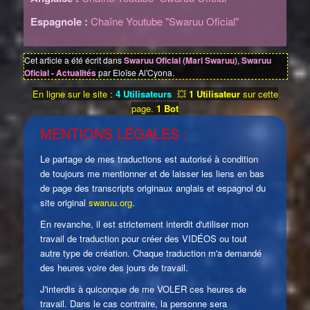
Espagnole :
Chaîne Youtube "Swaruu Oficial"
Cet article a été écrit dans
Swaruu Oficial (Mari Swaruu)
,
Swaruu
Oficial - Actualités
par Eloïse Al'Cyona.
En ligne sur le site :
4 Utilisateurs
💥
1 Utilisateur
sur cette
page.
1 Bot
MENTIONS LÉGALES :
Le partage de mes traductions est autorisé à condition
de toujours me mentionner et de laisser les liens en bas
de page des transcripts originaux anglais et espagnol du
site original
swaruu.org
.
En revanche, il est strictement interdit d'utiliser mon
travail de traduction pour créer des VIDÉOS ou tout
autre type de création. Chaque traduction m'a demandé
des heures voire des jours de travail.
J'interdis à quiconque de me VOLER ces heures de
travail. Dans le cas contraire, la personne sera