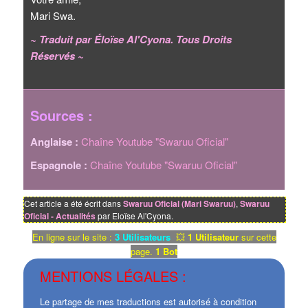
Mari Swa.
~ Traduit par Éloïse Al'Cyona. Tous Droits
Réservés ~
Sources :
Anglaise :
Chaîne Youtube "Swaruu Oficial"
Espagnole :
Chaîne Youtube "Swaruu Oficial"
Cet article a été écrit dans
Swaruu Oficial (Mari Swaruu)
,
Swaruu
Oficial - Actualités
par Eloïse Al'Cyona.
En ligne sur le site :
3 Utilisateurs
💥
1 Utilisateur
sur cette
page.
1 Bot
MENTIONS LÉGALES :
Le partage de mes traductions est autorisé à condition