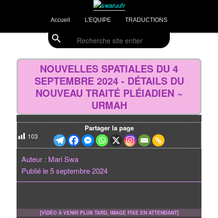
Aller
Divulgations Swaruurienne et Taygetienne
au
Menu
Accueil
L'EQUIPE
TRADUCTIONS
contenu
principal
principal
search
Recherche
swaruufr
Navig
des
NOUVELLES SPATIALES DU 4
articl
SEPTEMBRE 2024 - DÉTAILS DU
NOUVEAU TRAITÉ PLÉIADIEN ~
URMAH
Partager la page
103
Auteur : Mari Swa
Publié le 5 septembre 2024
[VIDÉO À VENIR PLUS TARD, IMAGE FIXE EN ATTENDANT]