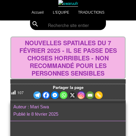
Aller
Divulgations Swaruurienne et Taygetienne
au
Menu
Accueil
L'EQUIPE
TRADUCTIONS
contenu
principal
principal
search
Recherche
swaruufr
Navig
des
NOUVELLES SPATIALES DU 7
articl
FÉVRIER 2025 - IL SE PASSE DES
CHOSES HORRIBLES - NON
RECOMMANDÉ POUR LES
PERSONNES SENSIBLES
Partager la page
107
Auteur : Mari Swa
Publié le 8 février 2025