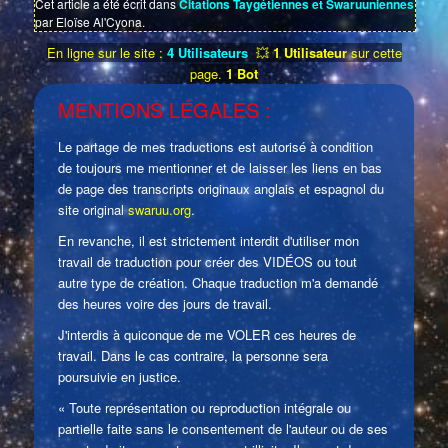
Cet article a été écrit dans
Citations Taygétiennes et Swaruuniennes
par Eloïse Al'Cyona.
En ligne sur le site :
4 Utilisateurs
💥
1 Utilisateur
sur cette
page.
1 Bot
MENTIONS LÉGALES :
Le partage de mes traductions est autorisé à condition
de toujours me mentionner et de laisser les liens en bas
de page des transcripts originaux anglais et espagnol du
site original
swaruu.org
.
En revanche, il est strictement interdit d'utiliser mon
travail de traduction pour créer des VIDÉOS ou tout
autre type de création. Chaque traduction m'a demandé
des heures voire des jours de travail.
J'interdis à quiconque de me VOLER ces heures de
travail. Dans le cas contraire, la personne sera
poursuivie en justice.
« Toute représentation ou reproduction intégrale ou
partielle faite sans le consentement de l'auteur ou de ses