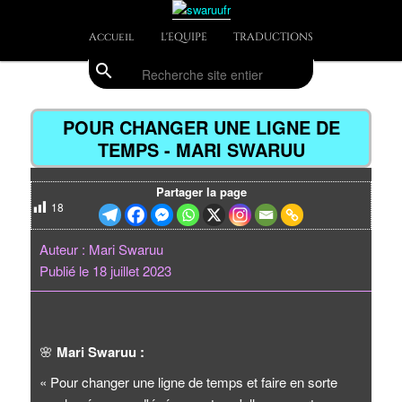
Aller
Divulgations Swaruurienne et Taygetienne
au
Menu
Accueil
L'EQUIPE
TRADUCTIONS
contenu
principal
principal
search
Recherche
swaruufr
Navig
des
POUR CHANGER UNE LIGNE DE
articl
TEMPS - MARI SWARUU
Partager la page
18
Auteur : Mari Swaruu
Publié le 18 juillet 2023
🌸
Mari Swaruu :
« Pour changer une ligne de temps et faire en sorte