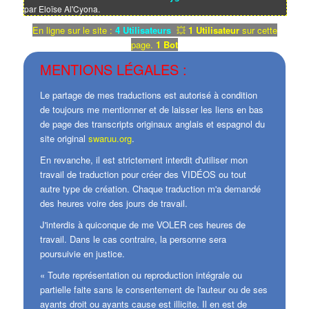
par Eloïse Al'Cyona.
En ligne sur le site :
4 Utilisateurs
💥
1 Utilisateur
sur cette
page.
1 Bot
MENTIONS LÉGALES :
Le partage de mes traductions est autorisé à condition
de toujours me mentionner et de laisser les liens en bas
de page des transcripts originaux anglais et espagnol du
site original
swaruu.org
.
En revanche, il est strictement interdit d'utiliser mon
travail de traduction pour créer des VIDÉOS ou tout
autre type de création. Chaque traduction m'a demandé
des heures voire des jours de travail.
J'interdis à quiconque de me VOLER ces heures de
travail. Dans le cas contraire, la personne sera
poursuivie en justice.
« Toute représentation ou reproduction intégrale ou
partielle faite sans le consentement de l'auteur ou de ses
ayants droit ou ayants cause est illicite. Il en est de