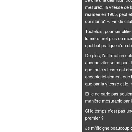
mesurez, la vitesse de l
réalisée en 1905, peut ê
constante" ». Fin de citat
Toutefois, pour simplifie
lumière met plus ou moi
quel but pratique d'un ob
De plus, l'affirmation se
aucune vitesse ne peut ê
que toute vitesse est dé
accepte totalement que l
que par la vitesse et l
Et je ne parle pas seule
manière mesurable par le
Si le temps n'est pas un
premier ?
Je m'éloigne beaucoup du