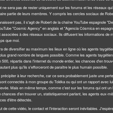
ut ne sera pas de rester uniquement sur les forums et les réseaux qui
faire partie de leurs membres. Y compris les cercles sociaux de Robe
nnaissent pas, il s'agit de Robert de la chaîne YouTube espagnole "D
ouTube "Cosmic Agency" en anglais et "Agencia Cósmica en espagno
associées à des réseaux sociaux. Ils diffusent les informations de
mps que moi.
era de diversifier au maximum les lieux en ligne où les agents taygétien
 plus grand nombre de langues possible. Comme les agents taygétiens
n 500, répartis dans l'internet du monde entier, les chances d'en trouv
utant plus qu'ils s'efforceront de paraître le plus humain possible.
récipiter à leur recherche, car ce sera probablement juste une perte
 sont connectés à mon groupe du Toléka ou qui ont un rapport avec lui,
 élevée. Mais en même temps, comme c'est sur les forums qui ont un
e chances d'en trouver un, statistiquement parlant, les agents eux-m
nces d'être détectés.
t de cette vidéo, le contact et l'interaction seront inévitables. J'esp