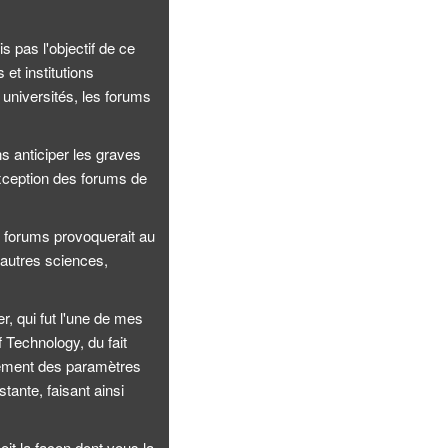
 pas l'objectif de ce
et institutions
universités, les forums
s anticiper les graves
exception des forums de
es forums provoquerait au
d'autres sciences,
, qui fut l'une de mes
 Technology, du fait
quement des paramètres
tante, faisant ainsi
oit la façon dont vous la