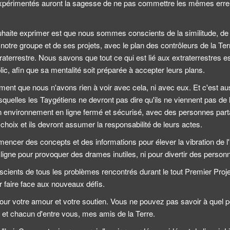
expérimentés auront la sagesse de ne pas commettre les mêmes erre
uhaite exprimer est que nous sommes conscients de la similitude, de 
otre groupe et de ses projets, avec le plan des contrôleurs de la Te
raterrestre. Nous savons que tout ce qui est lié aux extraterrestres e
ic, afin que sa mentalité soit préparée à accepter leurs plans.
ment que nous n'avons rien à voir avec cela, ni avec eux. Et c'est aus
squelles les Taygétiens ne devront pas dire qu'ils ne viennent pas de l
n environnement en ligne fermé et sécurisé, avec des personnes pa
 choix et ils devront assumer la responsabilité de leurs actes.
encer des concepts et des informations pour élever la vibration de l'i
 ligne pour provoquer des drames inutiles, ni pour divertir des perso
cients de tous les problèmes rencontrés durant le tout Premier Projet,
 faire face aux nouveaux défis.
ur votre amour et votre soutien. Vous ne pouvez pas savoir à quel po
 et chacun d'entre vous, mes amis de la Terre.