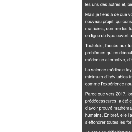
les uns des autres et, b
Mais je tiens à ce que v
nouveau projet, qui cons
matriciels, comme les fo
en ligne du type ouvert a
Toutefois, l'accès aux 
problèmes qui en découl
médecine alternative, d'h
La science médicale tayg
minimum d'inévitables fri
comme l'expérience nous
Parce que vers 2017, lo
prédécesseures, a été e
d'avoir prouvé mathémati
humains. En bref, elle l
s'effondrer toutes les f
Je cite une définition tr