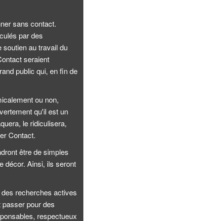
nner sans contact.
cculés par des
soutien au travail du
Contact seraient
and public qui, en fin de
amicalement ou non,
uvertement qu'il est un
quera, le ridiculisera,
ier Contact.
ndront être de simples
 décor. Ainsi, ils seront
t des recherches actives
t passer pour des
responsables, respectueux