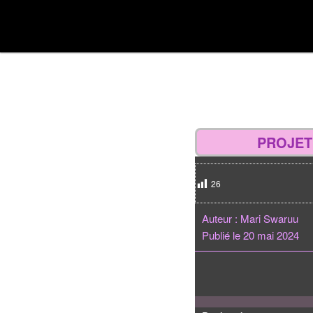
Aller
Divulgations Swaruurienne et Taygetienne
au
Menu
contenu
swaruufr
principal
principal
PROJET
26
Auteur : Mari Swaruu
Publié le 20 mai 2024