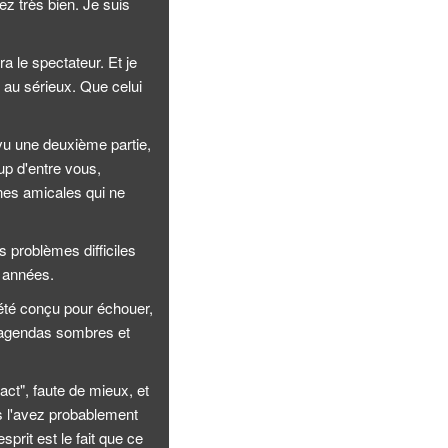
ez très bien. Je suis
 le spectateur. Et je
 au sérieux. Que celui
évu une deuxième partie,
up d'entre vous,
nnes amicales qui ne
s problèmes difficiles
s années.
été conçu pour échouer,
s agendas sombres et
ct", faute de mieux, et
s l'avez probablement
prit est le fait que ce