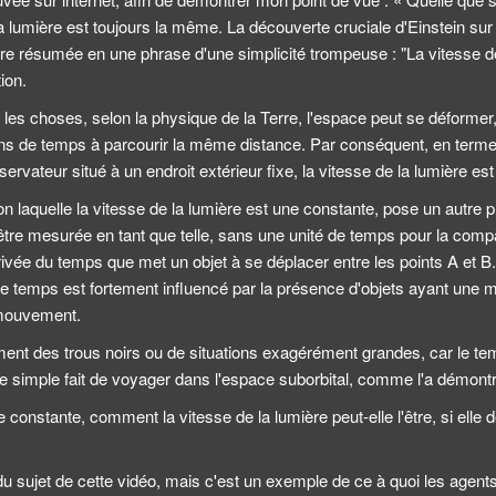
a lumière est toujours la même. La découverte cruciale d'Einstein sur 
tre résumée en une phrase d'une simplicité trompeuse : "La vitesse de
ion.
r les choses, selon la physique de la Terre, l'espace peut se déformer, 
ns de temps à parcourir la même distance. Par conséquent, en termes 
servateur situé à un endroit extérieur fixe, la vitesse de la lumière es
lon laquelle la vitesse de la lumière est une constante, pose un autre p
tre mesurée en tant que telle, sans une unité de temps pour la compa
rivée du temps que met un objet à se déplacer entre les points A et B.
e temps est fortement influencé par la présence d'objets ayant une 
e mouvement.
ment des trous noirs ou de situations exagérément grandes, car le te
 simple fait de voyager dans l'espace suborbital, comme l'a démontré
e constante, comment la vitesse de la lumière peut-elle l'être, si elle
 sujet de cette vidéo, mais c'est un exemple de ce à quoi les agents