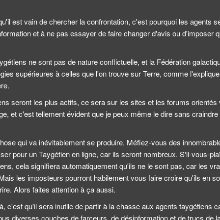
'il est vain de chercher la confrontation, c'est pourquoi les agents se
information et à ne pas essayer de faire changer d'avis ou d'imposer q
gétiens ne sont pas de nature conflictuelle, et la Fédération galactiqu
ogies supérieures à celles que l'on trouve sur Terre, comme l'explique 
re.
ns seront les plus actifs, ce sera sur les sites et les forums orientés ve
, et c'est tellement évident que je peux même le dire sans craindre 
 chose qui va inévitablement se produire. Méfiez-vous des innombrable
ser pour un Taygétien en ligne, car ils seront nombreux. S'il-vous-plaî
iens, cela signifiera automatiquement qu'ils ne le sont pas, car les vr
. Mais les imposteurs pourront habilement vous faire croire qu'ils en so
ire. Alors faites attention à ça aussi.
, c'est qu'il sera inutile de partir à la chasse aux agents taygétiens car
sous diverses couches de farceurs, de désinformation et de trucs de 