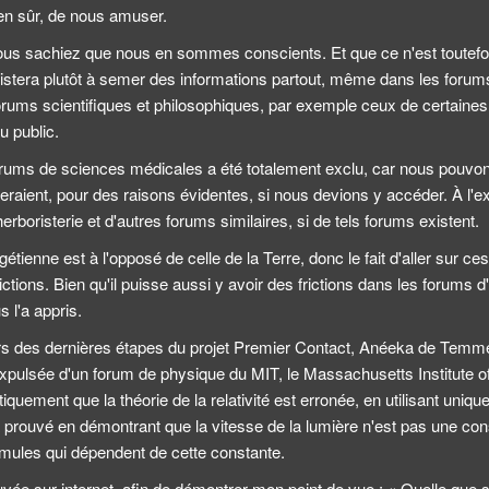
ien sûr, de nous amuser.
ous sachiez que nous en sommes conscients. Et que ce n'est toutefois
istera plutôt à semer des informations partout, même dans les forums 
rums scientifiques et philosophiques, par exemple ceux de certaines 
u public.
forums de sciences médicales a été totalement exclu, car nous pouvon
eraient, pour des raisons évidentes, si nous devions y accéder. À l'
erboristerie et d'autres forums similaires, si de tels forums existent.
étienne est à l'opposé de celle de la Terre, donc le fait d'aller sur c
ctions. Bien qu'il puisse aussi y avoir des frictions dans les forums 
 l'a appris.
rs des dernières étapes du projet Premier Contact, Anéeka de Temmer
xpulsée d'un forum de physique du MIT, le Massachusetts Institute of
quement que la théorie de la relativité est erronée, en utilisant uni
'a prouvé en démontrant que la vitesse de la lumière n'est pas une cons
ormules qui dépendent de cette constante.
ouvée sur internet, afin de démontrer mon point de vue : « Quelle que s