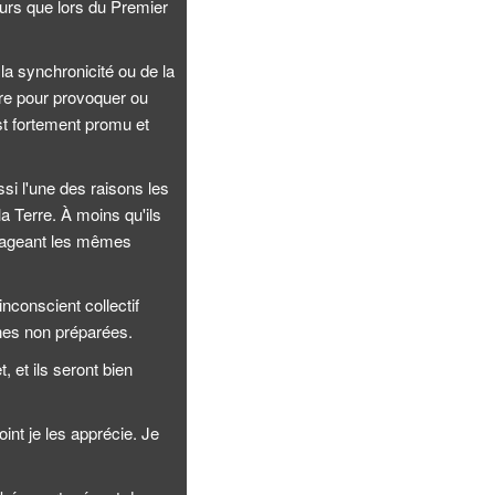
urs que lors du Premier
la synchronicité ou de la
rre pour provoquer ou
st fortement promu et
si l'une des raisons les
a Terre. À moins qu'ils
rtageant les mêmes
nconscient collectif
nnes non préparées.
 et ils seront bien
int je les apprécie. Je