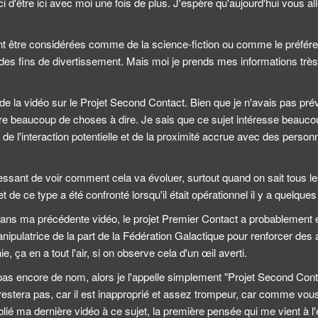
 d'être ici avec moi une fois de plus. J'espère qu'aujourd'hui vous all
t être considérées comme de la science-fiction ou comme le préférera
des fins de divertissement. Mais moi je prends mes informations très
 de la vidéo sur le Projet Second Contact. Bien que je n'avais pas pr
ore beaucoup de choses à dire. Je sais que ce sujet intéresse beauco
 de l'interaction potentielle et de la proximité accrue avec des perso
.
éressant de voir comment cela va évoluer, surtout quand on sait tous le
t de ce type a été confronté lorsqu'il était opérationnel il y a quelque
dans ma précédente vidéo, le projet Premier Contact a probablement 
ipulatrice de la part de la Fédération Galactique pour renforcer de
ie, ça en a tout l'air, si on observe cela d'un œil averti.
as encore de nom, alors je l'appelle simplement "Projet Second Conta
restera pas, car il est inapproprié et assez trompeur, car comme vou
lié ma dernière vidéo à ce sujet, la première pensée qui me vient à l'es