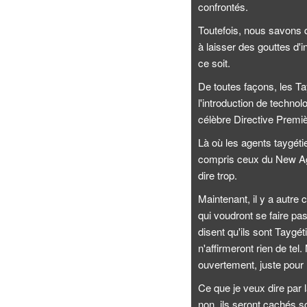
confrontés.
Toutefois, nous savons qu
à laisser des gouttes d'
ce soit.
De toutes façons, les Tay
l'introduction de technol
célèbre Directive Premiè
Là où les agents taygétie
compris ceux du New Age
dire trop.
Maintenant, il y a autre
qui voudront se faire pas
disent qu'ils sont Taygét
n'affirmeront rien de tel
ouvertement, juste pour r
Ce que je veux dire par là
non, ils seront cachés 