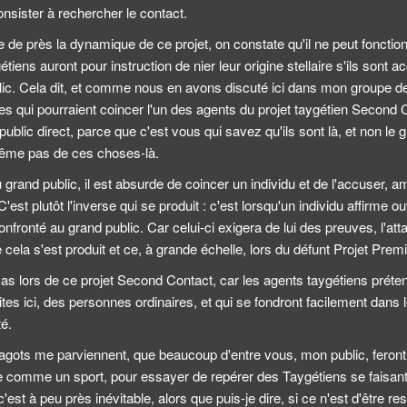
onsister à rechercher le contact.
ne de près la dynamique de ce projet, on constate qu'il ne peut fonctio
iens auront pour instruction de nier leur origine stellaire s'ils sont a
ic. Cela dit, et comme nous en avons discuté ici dans mon groupe de 
s qui pourraient coincer l'un des agents du projet taygétien Second 
lic direct, parce que c'est vous qui savez qu'ils sont là, et non le gr
ême pas de ces choses-là.
 grand public, il est absurde de coincer un individu et de l'accuser, 
C'est plutôt l'inverse qui se produit : c'est lorsqu'un individu affirme o
confronté au grand public. Car celui-ci exigera de lui des preuves, l'atta
la s'est produit et ce, à grande échelle, lors du défunt Projet Prem
as lors de ce projet Second Contact, car les agents taygétiens préte
s ici, des personnes ordinaires, et qui se fondront facilement dans le
té.
ragots me parviennent, que beaucoup d'entre vous, mon public, feron
e comme un sport, pour essayer de repérer des Taygétiens se faisan
est à peu près inévitable, alors que puis-je dire, si ce n'est d'être 