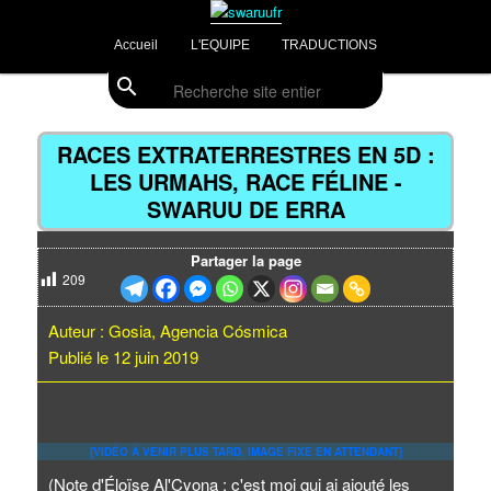
Aller
Divulgations Swaruurienne et Taygetienne
au
Menu
Accueil
L'EQUIPE
TRADUCTIONS
contenu
principal
principal
search
Recherche
swaruufr
Navig
des
RACES EXTRATERRESTRES EN 5D :
articl
LES URMAHS, RACE FÉLINE -
SWARUU DE ERRA
Partager la page
209
Auteur : Gosia, Agencia Cósmica
Publié le 12 juin 2019
[VIDÉO À VENIR PLUS TARD, IMAGE FIXE EN ATTENDANT]
(Note d'Éloïse Al'Cyona : c'est moi qui ai ajouté les