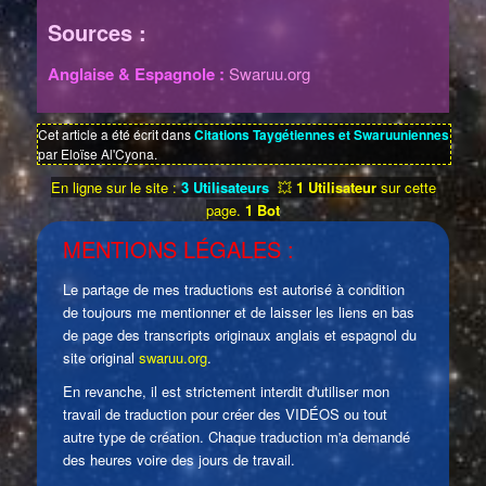
Sources :
Anglaise & Espagnole :
Swaruu.org
Cet article a été écrit dans
Citations Taygétiennes et Swaruuniennes
par Eloïse Al'Cyona.
En ligne sur le site :
3 Utilisateurs
💥
1 Utilisateur
sur cette
page.
1 Bot
MENTIONS LÉGALES :
Le partage de mes traductions est autorisé à condition
de toujours me mentionner et de laisser les liens en bas
de page des transcripts originaux anglais et espagnol du
site original
swaruu.org
.
En revanche, il est strictement interdit d'utiliser mon
travail de traduction pour créer des VIDÉOS ou tout
autre type de création. Chaque traduction m'a demandé
des heures voire des jours de travail.