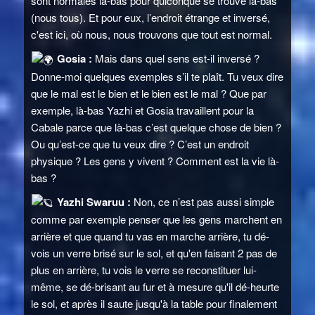
sont normales là-bas pour quiconque se trouve là-bas
(nous tous). Et pour eux, l’endroit étrange et inversé,
c'est ici, où nous, nous trouvons que tout est normal.
Gosia :
Mais dans quel sens est-il inversé ?
Donne-moi quelques exemples s’il te plaît. Tu veux dire
que le mal est le bien et le bien est le mal ? Que par
exemple, là-bas Yazhi et Gosia travaillent pour la
Cabale parce que là-bas c’est quelque chose de bien ?
Ou qu’est-ce que tu veux dire ? C’est un endroit
physique ? Les gens y vivent ? Comment est la vie là-
bas ?
Yazhi Swaruu :
Non, ce n’est pas aussi simple
comme par exemple penser que les gens marchent en
arrière et que quand tu vas en marche arrière, tu dé-
vois un verre brisé sur le sol, et qu'en faisant 2 pas de
plus en arrière, tu vois le verre se reconstituer lui-
même, se dé-brisant au fur et à mesure qu'il dé-heurte
le sol, et après il saute jusqu'à la table pour finalement