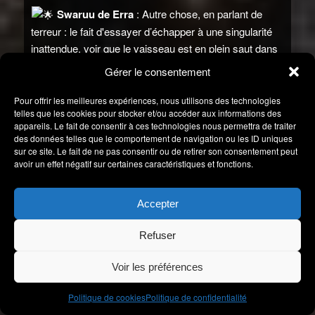
Swaruu de Erra
: Autre chose, en parlant de
terreur : le fait d'essayer d’échapper à une singularité
inattendue, voir que le vaisseau est en plein saut dans
l'Hyper Espace, que les turbines sont au maximum et
Gérer le consentement
hurlent à cause de l'effort causé, que les deux
réacteurs sont à 100% et en surchauffe. L'indicateur de
Pour offrir les meilleures expériences, nous utilisons des technologies
telles que les cookies pour stocker et/ou accéder aux informations des
vitesse indiquant 1038 facteurs lumière, la structure du
appareils. Le fait de consentir à ces technologies nous permettra de traiter
vaisseau gémissant à cause du stress et de l'effort. Et
des données telles que le comportement de navigation ou les ID uniques
sachant que malgré tout ça, tu ne te déplaces pas
sur ce site. Le fait de ne pas consentir ou de retirer son consentement peut
avoir un effet négatif sur certaines caractéristiques et fonctions.
(téléportation)*. Ça, c’est de la terreur.
Robert
: J'ai des frissons en écoutant ça,
Accepter
Swaruu.
Source : Extrait de cette conversation :
Refuser
https://swaruu.org/es/transcripts/espiritualidad-y-
conciencia-karma-mensaje-extraterrestre-swaruu-de-
Voir les préférences
erra
Politique de cookies
Politique de confidentialité