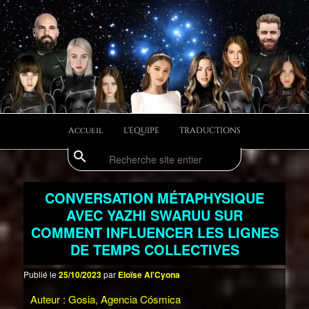
Aller
Aller
Divulgations Swaruurienne et Taygetienne
au
au
contenu
contenu
principal
secondaire
swaruufr
Menu
Accueil
L'EQUIPE
TRADUCTIONS
principal
search
Recherche
CONVERSATION MÉTAPHYSIQUE
AVEC YAZHI SWARUU SUR
COMMENT INFLUENCER LES LIGNES
DE TEMPS COLLECTIVES
Publié le
25/10/2023
par
Eloïse Al'Cyona
Auteur : Gosia, Agencia Cósmica