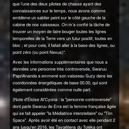
que l’une des deux pilotes de chasse ayant des
connaissances sur le temps, nous avons comme
emblème un sablier peint sur le côté gauche de la
cabine de nos vaisseaux. On m’a confié la tâche de
trouver un moyen de faire bouger toutes les lignes
temporelles de la Terre vers un futur positif, toutes en
bloc ; et pour cela, il fallait aller à la base des lignes, ou
point zéro (ou point Nexus)*.
Avec les informations supplémentaires que nous a
données une personne très controversée, Swaruu
PapriAnanda a emmené son vaisseau Suzy dans les
coordonnées énergétiques de base 00.00, qui sont
également considérées comme nulle part.
(Note d'Éloïse Al'Cyona : la "personne controversée"
dont parle Swaruu de Erra est la femme française âgée
qui se fait appeler "la Médiatrice interstellaire" ou "Tim
Space". Après avoir été en contact avec elle pendant 2
ans jusqu'en 2016, les Taygétiens du Toléka ont