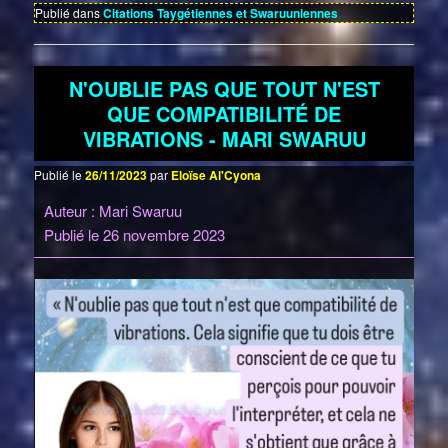
Publié dans
Citations Taygétiennes et Swaruuniennes
N'OUBLIE PAS QUE TOUT N'EST
QUE COMPATIBILITÉ DE
VIBRATIONS - MARI SWARUU
Publié le
26/11/2023
par
Eloïse Al'Cyona
Auteur : Mari Swaruu
Publié le 26 novembre 2023