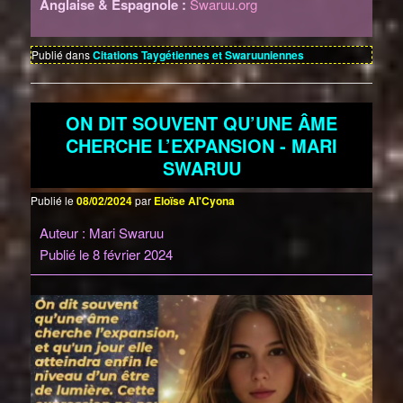
Anglaise & Espagnole :
Swaruu.org
Publié dans
Citations Taygétiennes et Swaruuniennes
ON DIT SOUVENT QU’UNE ÂME
CHERCHE L’EXPANSION - MARI
SWARUU
Publié le
08/02/2024
par
Eloïse Al'Cyona
Auteur : Mari Swaruu
Publié le 8 février 2024