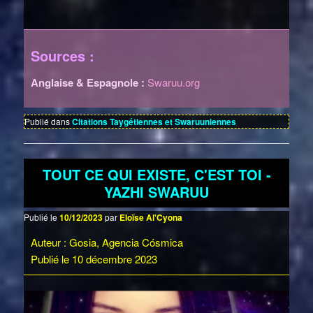
Sources :
Anglaise & Espagnole :
Swaruu.org
Publié dans
Citations Taygétiennes et Swaruuniennes
TOUT CE QUI EXISTE, C'EST TOI -
YAZHI SWARUU
Publié le
10/12/2023
par
Eloïse Al'Cyona
Auteur : Gosia, Agencia Cósmica
Publié le 10 décembre 2023