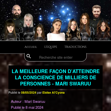
Aller
Aller
Divulgations Swaruurienne et Taygetienne
au
au
contenu
contenu
principal
secondaire
swaruufr
Menu
Accueil
L'EQUIPE
TRADUCTIONS
principal
search
Recherche
LA MEILLEURE FAÇON D’ATTEINDRE
LA CONSCIENCE DE MILLIERS DE
PERSONNES - MARI SWARUU
Publié le
08/05/2024
par
Eloïse Al'Cyona
Auteur : Mari Swaruu
Publié le 8 mai 2024