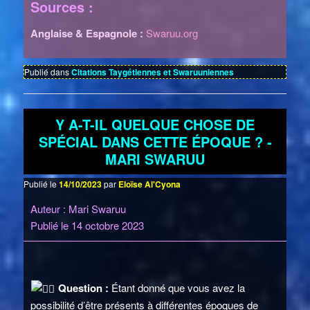
Sources :
Anglaise & Espagnole :
Swaruu.org
Publié dans
Citations Taygétiennes et Swaruuniennes
Y A-T-IL QUELQUE CHOSE DE
SPÉCIAL DANS CETTE ÉPOQUE ? -
MARI SWARUU
Publié le
14/10/2023
par
Eloïse Al'Cyona
Auteur : Mari Swaruu
Publié le 14 octobre 2023
Question :
Étant donné que vous avez la
possibilité d’être présents à différentes époques de