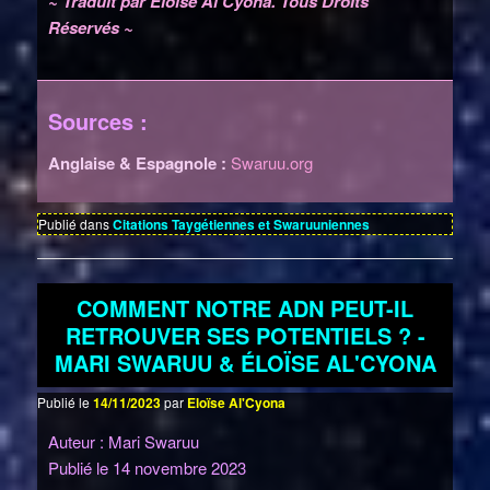
~ Traduit par Éloïse Al'Cyona. Tous Droits
Réservés ~
Sources :
Anglaise & Espagnole :
Swaruu.org
Publié dans
Citations Taygétiennes et Swaruuniennes
COMMENT NOTRE ADN PEUT-IL
RETROUVER SES POTENTIELS ? -
MARI SWARUU & ÉLOÏSE AL'CYONA
Publié le
14/11/2023
par
Eloïse Al'Cyona
Auteur : Mari Swaruu
Publié le 14 novembre 2023