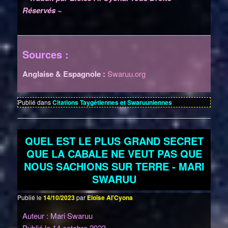
Réservés ~
Sources :
Anglaise & Espagnole :
Swaruu.org
Publié dans
Citations Taygétiennes et Swaruuniennes
QUEL EST LE PLUS GRAND SECRET
QUE LA CABALE NE VEUT PAS QUE
NOUS SACHIONS SUR TERRE - MARI
SWARUU
Publié le
14/10/2023
par
Eloïse Al'Cyona
Auteur : Mari Swaruu
Publié le 14 octobre 2023